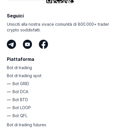
le vincite. Che te ne pare, come motivazione extra?
Non hai nemmeno bisogno di fare trading per
Seguici
guadagnare con i referral Bitsgap. Se hai un pubblico
di follower e condividi il tuo link unico, puoi fare una
Unisciti alla nostra vivace comunità di 800.000+ trader
fortuna come affiliato Bitsgap. È il modo più semplice per
crypto soddisfatti.
guadagnare crypto senza rischiare i tuoi fondi.
Piattaforma
Bot di trading
Bot di trading spot
Bot GRID
Bot DCA
Bot BTD
Bot LOOP
Bot QFL
Bot di trading futures