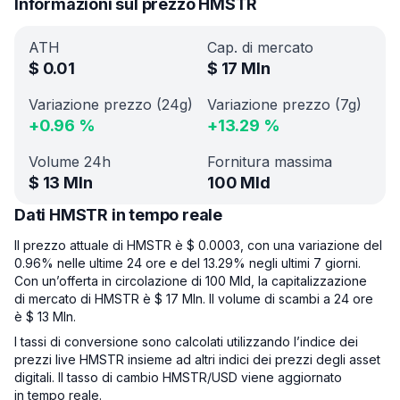
Informazioni sul prezzo HMSTR
ATH
Cap. di mercato
$
0.01
$
17 Mln
Variazione prezzo (24g)
Variazione prezzo (7g)
+
0.96
%
+
13.29
%
Volume 24h
Fornitura massima
$
13 Mln
100 Mld
Dati HMSTR in tempo reale
Il prezzo attuale di HMSTR è $ 0.0003, con una variazione del
0.96% nelle ultime 24 ore e del 13.29% negli ultimi 7 giorni.
Con un’offerta in circolazione di 100 Mld, la capitalizzazione
di mercato di HMSTR è $ 17 Mln. Il volume di scambi a 24 ore
è $ 13 Mln.
I tassi di conversione sono calcolati utilizzando l’indice dei
prezzi live HMSTR insieme ad altri indici dei prezzi degli asset
digitali. Il tasso di cambio HMSTR/USD viene aggiornato
in tempo reale.