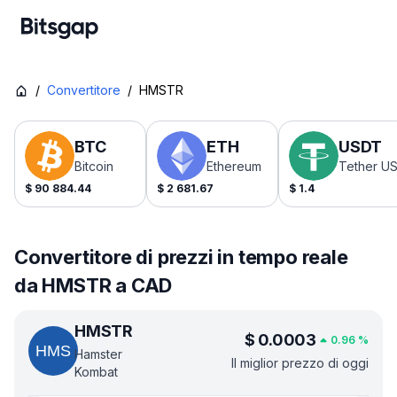
/
Convertitore
/
HMSTR
BTC
ETH
USDT
Bitcoin
Ethereum
Tether U
$
90 884.44
$
2 681.67
$
1.4
Convertitore di prezzi in tempo reale
da HMSTR a CAD
HMSTR
$
0.0003
0.96
%
Hamster
Il miglior prezzo di oggi
Kombat