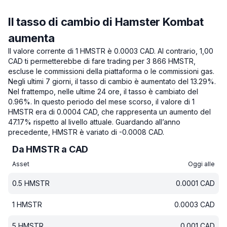
Il tasso di cambio di Hamster Kombat
aumenta
Il valore corrente di 1 HMSTR è 0.0003 CAD.
Al contrario, 1,00
CAD ti permetterebbe di fare trading per 3 866 HMSTR,
escluse le commissioni della piattaforma o le commissioni gas.
Negli ultimi 7 giorni, il tasso di cambio è aumentato del 13.29%.
Nel frattempo, nelle ultime 24 ore, il tasso è cambiato del
0.96%.
In questo periodo del mese scorso, il valore di 1
HMSTR era di 0.0004 CAD, che rappresenta un aumento del
47.17% rispetto al livello attuale.
Guardando all’anno
precedente, HMSTR è variato di -0.0008 CAD.
Da HMSTR a CAD
Asset
Oggi alle
0.5
HMSTR
0.0001
CAD
1
HMSTR
0.0003
CAD
5
HMSTR
0.001
CAD