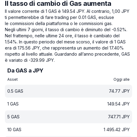
Il tasso di cambio di Gas aumenta
Il valore corrente di 1 GAS è 149.54 JPY.
Al contrario, 1,00 JPY
ti permetterebbe di fare trading per 0.01 GAS, escluse
le commissioni della piattaforma o le commissioni gas.
Negli ultimi 7 giorni, il tasso di cambio è diminuito del -0.52%.
Nel frattempo, nelle ultime 24 ore, il tasso è cambiato del
1.54%.
In questo periodo del mese scorso, il valore di 1 GAS
era di 175.56 JPY, che rappresenta un aumento del 17.40%
rispetto al livello attuale.
Guardando all’anno precedente, GAS
è variato di -329.99 JPY.
Da GAS a JPY
Asset
Oggi alle
0.5
GAS
74.77
JPY
1
GAS
149.54
JPY
5
GAS
747.71
JPY
10
GAS
1 495.42
JPY