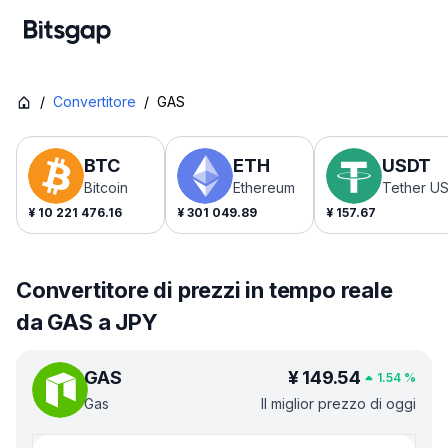
/
Convertitore
/
GAS
BTC
ETH
USDT
Bitcoin
Ethereum
Tether U
¥
10 221 476.16
¥
301 049.89
¥
157.67
Convertitore di prezzi in tempo reale
da GAS a JPY
GAS
¥
149.54
1.54
%
Gas
Il miglior prezzo di oggi