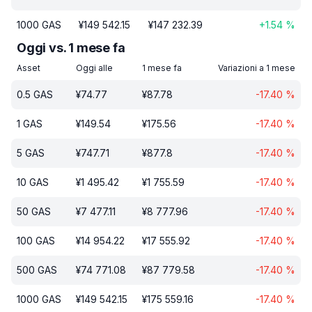
1000
GAS
¥
149 542.15
¥
147 232.39
+
1.54
%
Oggi vs. 1 mese fa
Asset
Oggi alle
1 mese fa
Variazioni a 1 mese
0.5
GAS
¥
74.77
¥
87.78
-17.40
%
1
GAS
¥
149.54
¥
175.56
-17.40
%
5
GAS
¥
747.71
¥
877.8
-17.40
%
10
GAS
¥
1 495.42
¥
1 755.59
-17.40
%
50
GAS
¥
7 477.11
¥
8 777.96
-17.40
%
100
GAS
¥
14 954.22
¥
17 555.92
-17.40
%
500
GAS
¥
74 771.08
¥
87 779.58
-17.40
%
1000
GAS
¥
149 542.15
¥
175 559.16
-17.40
%