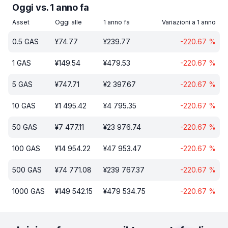
Oggi vs. 1 anno fa
Asset
Oggi alle
1 anno fa
Variazioni a 1 anno
0.5
GAS
¥
74.77
¥
239.77
-220.67
%
1
GAS
¥
149.54
¥
479.53
-220.67
%
5
GAS
¥
747.71
¥
2 397.67
-220.67
%
10
GAS
¥
1 495.42
¥
4 795.35
-220.67
%
50
GAS
¥
7 477.11
¥
23 976.74
-220.67
%
100
GAS
¥
14 954.22
¥
47 953.47
-220.67
%
500
GAS
¥
74 771.08
¥
239 767.37
-220.67
%
1000
GAS
¥
149 542.15
¥
479 534.75
-220.67
%