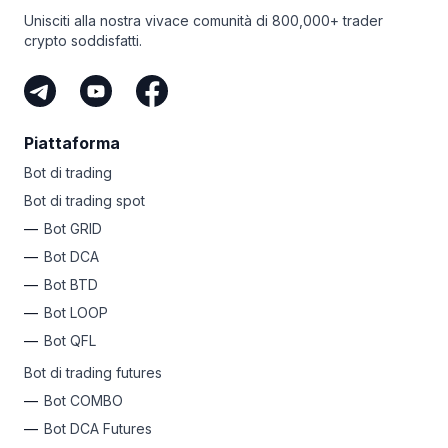
pletora di strumenti di trading all’avanguardia che molti
la tua prova gratuita di sette giorni e testare il bot GRID
Unisciti alla nostra vivace comunità di 800,000+ trader
exchange non possono in alcun modo eguagliare. Dagli
all’avanguardia!
crypto soddisfatti.
ordini smart
come gli scalari e il TWAP ai bot di trading
come
le GRIGLIE futures,
DCA
e
COMBO
, avrai un’ampia
scelta di asset da esplorare!
Piattaforma
Bot di trading
Bot di trading spot
Bot GRID
Bot DCA
Bot BTD
Bot LOOP
Bot QFL
Bot di trading futures
Bot COMBO
Bot DCA Futures