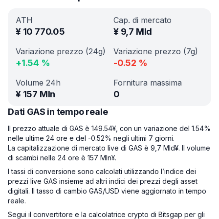
ATH
Cap. di mercato
¥
10 770.05
¥
9,7 Mld
Variazione prezzo (24g)
Variazione prezzo (7g)
+
1.54
%
-0.52
%
Volume 24h
Fornitura massima
¥
157 Mln
0
Dati GAS in tempo reale
Il prezzo attuale di GAS è 149.54¥, con un variazione del 1.54%
nelle ultime 24 ore e del -0.52% negli ultimi 7 giorni.
La capitalizzazione di mercato live di GAS è 9,7 Mld¥. Il volume
di scambi nelle 24 ore è 157 Mln¥.
I tassi di conversione sono calcolati utilizzando l’indice dei
prezzi live GAS insieme ad altri indici dei prezzi degli asset
digitali. Il tasso di cambio GAS/USD viene aggiornato in tempo
reale.
Segui il convertitore e la calcolatrice crypto di Bitsgap per gli