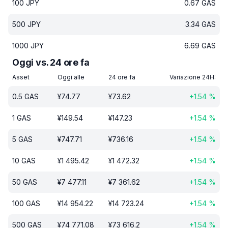
100
JPY
0.67
GAS
500
JPY
3.34
GAS
1000
JPY
6.69
GAS
Oggi vs. 24 ore fa
Asset
Oggi alle
24 ore fa
Variazione 24H:
0.5
GAS
¥
74.77
¥
73.62
+
1.54
%
1
GAS
¥
149.54
¥
147.23
+
1.54
%
5
GAS
¥
747.71
¥
736.16
+
1.54
%
10
GAS
¥
1 495.42
¥
1 472.32
+
1.54
%
50
GAS
¥
7 477.11
¥
7 361.62
+
1.54
%
100
GAS
¥
14 954.22
¥
14 723.24
+
1.54
%
500
GAS
¥
74 771.08
¥
73 616.2
+
1.54
%