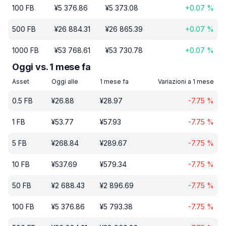
100
FB
¥
5 376.86
¥
5 373.08
+
0.07
%
500
FB
¥
26 884.31
¥
26 865.39
+
0.07
%
1000
FB
¥
53 768.61
¥
53 730.78
+
0.07
%
Oggi vs. 1 mese fa
Asset
Oggi alle
1 mese fa
Variazioni a 1 mese
0.5
FB
¥
26.88
¥
28.97
-7.75
%
1
FB
¥
53.77
¥
57.93
-7.75
%
5
FB
¥
268.84
¥
289.67
-7.75
%
10
FB
¥
537.69
¥
579.34
-7.75
%
50
FB
¥
2 688.43
¥
2 896.69
-7.75
%
100
FB
¥
5 376.86
¥
5 793.38
-7.75
%