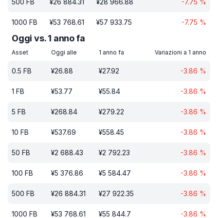
500
FB
¥
26 884.31
¥
28 966.88
-7.75
%
1000
FB
¥
53 768.61
¥
57 933.75
-7.75
%
Oggi vs. 1 anno fa
Asset
Oggi alle
1 anno fa
Variazioni a 1 anno
0.5
FB
¥
26.88
¥
27.92
-3.86
%
1
FB
¥
53.77
¥
55.84
-3.86
%
5
FB
¥
268.84
¥
279.22
-3.86
%
10
FB
¥
537.69
¥
558.45
-3.86
%
50
FB
¥
2 688.43
¥
2 792.23
-3.86
%
100
FB
¥
5 376.86
¥
5 584.47
-3.86
%
500
FB
¥
26 884.31
¥
27 922.35
-3.86
%
1000
FB
¥
53 768.61
¥
55 844.7
-3.86
%