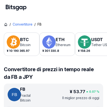
/
Convertitore
/
FB
BTC
ETH
USDT
Bitcoin
Ethereum
Tether U
¥
10 190 365.97
¥
301 330.8
¥
158.26
Convertitore di prezzi in tempo reale
da FB a JPY
FB
¥
53.77
0.07
%
Fractal
Il miglior prezzo di oggi
Bitcoin