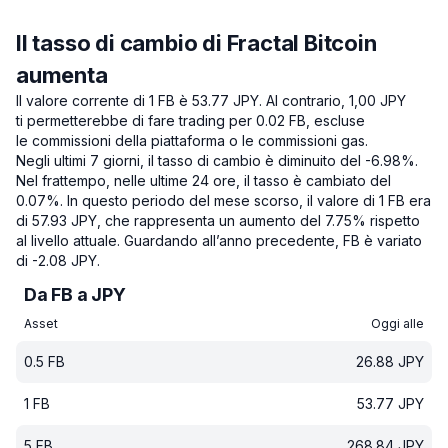
Il tasso di cambio di Fractal Bitcoin
aumenta
Il valore corrente di 1 FB è 53.77 JPY.
Al contrario, 1,00 JPY
ti permetterebbe di fare trading per 0.02 FB, escluse
le commissioni della piattaforma o le commissioni gas.
Negli ultimi 7 giorni, il tasso di cambio è diminuito del -6.98%.
Nel frattempo, nelle ultime 24 ore, il tasso è cambiato del
0.07%.
In questo periodo del mese scorso, il valore di 1 FB era
di 57.93 JPY, che rappresenta un aumento del 7.75% rispetto
al livello attuale.
Guardando all’anno precedente, FB è variato
di -2.08 JPY.
Da FB a JPY
Asset
Oggi alle
0.5
FB
26.88
JPY
1
FB
53.77
JPY
5
FB
268.84
JPY