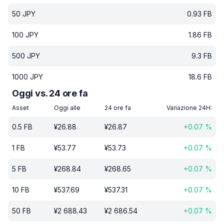
50
JPY
0.93
FB
100
JPY
1.86
FB
500
JPY
9.3
FB
1000
JPY
18.6
FB
Oggi vs. 24 ore fa
Asset
Oggi alle
24 ore fa
Variazione 24H:
0.5
FB
¥
26.88
¥
26.87
+
0.07
%
1
FB
¥
53.77
¥
53.73
+
0.07
%
5
FB
¥
268.84
¥
268.65
+
0.07
%
10
FB
¥
537.69
¥
537.31
+
0.07
%
50
FB
¥
2 688.43
¥
2 686.54
+
0.07
%