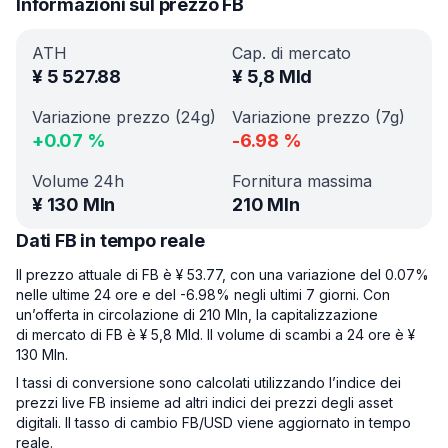
Informazioni sul prezzo FB
ATH
Cap. di mercato
¥
5 527.88
¥
5,8 Mld
Variazione prezzo (24g)
Variazione prezzo (7g)
+
0.07
%
-6.98
%
Volume 24h
Fornitura massima
¥
130 Mln
210 Mln
Dati FB in tempo reale
Il prezzo attuale di FB è ¥ 53.77, con una variazione del 0.07%
nelle ultime 24 ore e del -6.98% negli ultimi 7 giorni. Con
un’offerta in circolazione di 210 Mln, la capitalizzazione
di mercato di FB è ¥ 5,8 Mld. Il volume di scambi a 24 ore è ¥
130 Mln.
I tassi di conversione sono calcolati utilizzando l’indice dei
prezzi live FB insieme ad altri indici dei prezzi degli asset
digitali. Il tasso di cambio FB/USD viene aggiornato in tempo
reale.