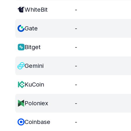
WhiteBit
-
Gate
-
Bitget
-
Gemini
-
KuCoin
-
Poloniex
-
Coinbase
-