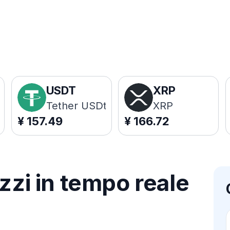
USDT
XRP
Tether USDt
XRP
¥
157.49
¥
166.72
zzi in tempo reale