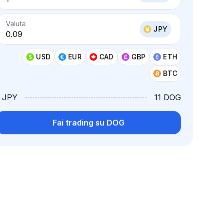
Valuta
JPY
USD
EUR
CAD
GBP
ETH
BTC
1 JPY
11 DOG
Fai trading su DOG