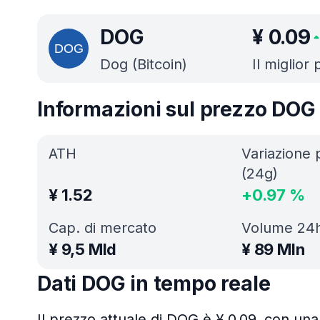
DOG
¥
0.09
Dog (Bitcoin)
Il miglior
Informazioni sul prezzo DOG
ATH
Variazione 
(24g)
¥
1.52
+
0.97
%
Cap. di mercato
Volume 24
¥
9,5 Mld
¥
89 Mln
Dati DOG in tempo reale
Il prezzo attuale di DOG è ¥ 0.09, con una