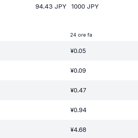
94.43
JPY
1000
JPY
24 ore fa
¥
0.05
¥
0.09
¥
0.47
¥
0.94
¥
4.68