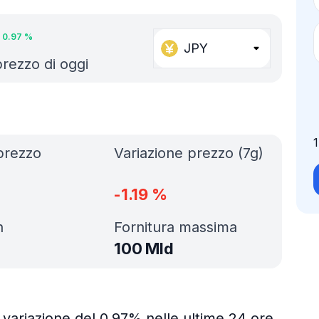
0.97
%
JPY
 prezzo di oggi
prezzo
Variazione prezzo (7g)
-1.19
%
h
Fornitura massima
100 Mld
 variazione del 0.97% nelle ultime 24 ore