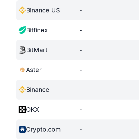
Binance US
-
Bitfinex
-
BitMart
-
Aster
-
Binance
-
OKX
-
Crypto.com
-