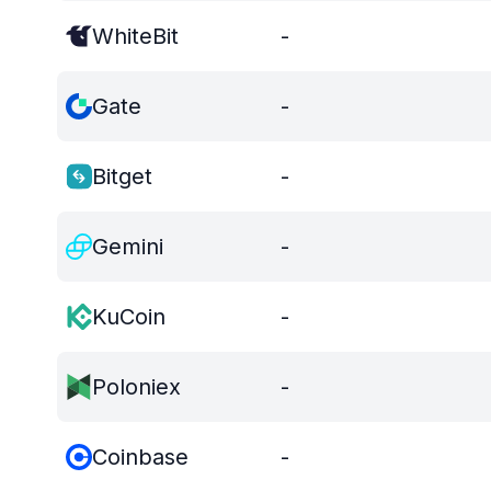
WhiteBit
-
Gate
-
Bitget
-
Gemini
-
KuCoin
-
Poloniex
-
Coinbase
-