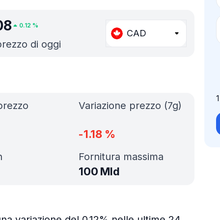
08
0.12
%
CAD
 prezzo di oggi
prezzo
Variazione prezzo (7g)
-1.18
%
h
Fornitura massima
100 Mld
una variazione del 0.12% nelle ultime 24