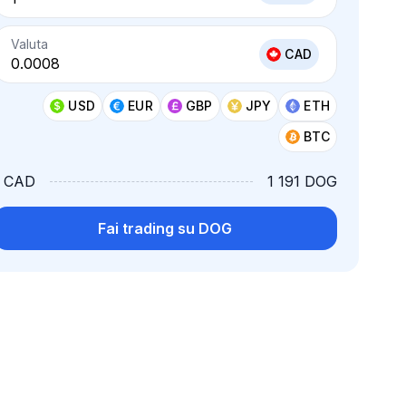
Valuta
CAD
USD
EUR
GBP
JPY
ETH
BTC
1 CAD
1 191 DOG
Fai trading su DOG