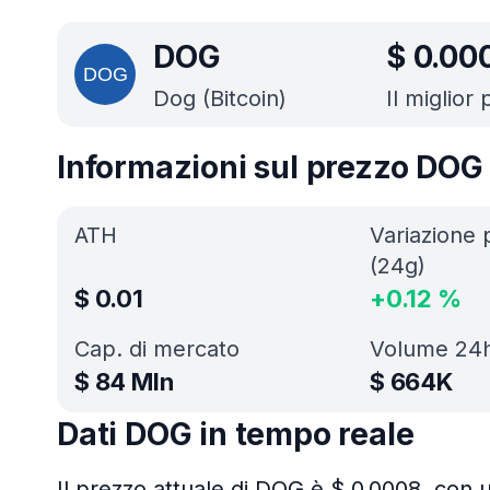
DOG
$
0.00
Dog (Bitcoin)
Il miglior
Informazioni sul prezzo DOG
ATH
Variazione 
(24g)
$
0.01
+
0.12
%
Cap. di mercato
Volume 24
$
84 Mln
$
664K
Dati DOG in tempo reale
Il prezzo attuale di DOG è $ 0.0008, con 