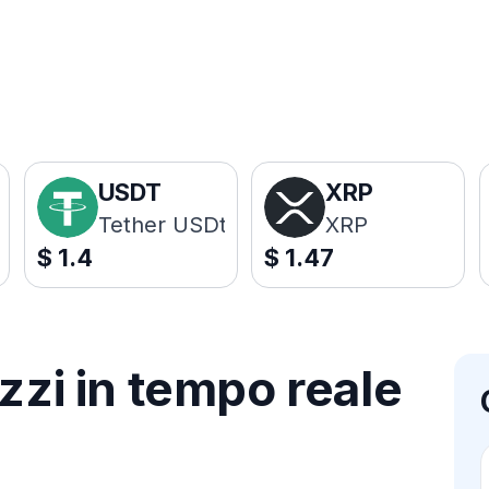
USDT
XRP
Tether USDt
XRP
$
1.4
$
1.47
zzi in tempo reale