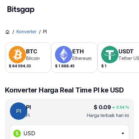
/
Konverter
/
PI
BTC
ETH
USDT
Bitcoin
Ethereum
Tether U
$
64 594.33
$
1 888.45
$
1
Konverter Harga Real Time PI ke USD
PI
$
0.09
3.54
%
Pi
Harga terbaik hari ini
USD