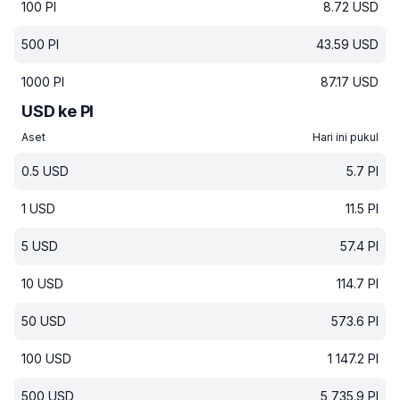
100
PI
8.72
USD
500
PI
43.59
USD
1000
PI
87.17
USD
USD ke PI
Aset
Hari ini pukul
0.5
USD
5.7
PI
1
USD
11.5
PI
5
USD
57.4
PI
10
USD
114.7
PI
50
USD
573.6
PI
100
USD
1 147.2
PI
500
USD
5 735.9
PI