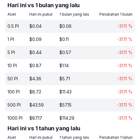
Hari ini vs 1 bulan yang lalu
Aset
Hari ini pukul
1 bulan yang lalu
Perubahan 1 bulan
0.5
PI
$
0.04
$
0.06
-31.11
%
1
PI
$
0.09
$
0.11
-31.11
%
5
PI
$
0.44
$
0.57
-31.11
%
10
PI
$
0.87
$
1.14
-31.11
%
50
PI
$
4.36
$
5.71
-31.11
%
100
PI
$
8.72
$
11.43
-31.11
%
500
PI
$
43.59
$
57.15
-31.11
%
1000
PI
$
87.17
$
114.29
-31.11
%
Hari ini vs 1 tahun yang lalu
Aset
Hari ini pukul
1 tahun yang lalu
Perubahan 1 tahun