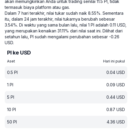
akan memungkinkan Anda untuk trading senilai 11.5 PI, tidak
termasuk biaya platform atau gas.
Dalam 7 hari terakhir, nilai tukar sudah naik 8.55%.
Sementara
itu, dalam 24 jam terakhir, nilai tukarnya berubah sebesar
3.54%.
Di waktu yang sama bulan lalu, nilai 1 PI adalah 0.11 USD,
yang merupakan kenaikan 31.11% dari nilai saat ini.
Dilihat dari
setahun lalu, PI sudah mengalami perubahan sebesar -0.26
USD.
PI ke USD
Aset
Hari ini pukul
0.5
PI
0.04
USD
1
PI
0.09
USD
5
PI
0.44
USD
10
PI
0.87
USD
50
PI
4.36
USD