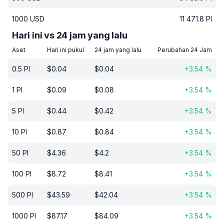
1000
USD
11 471.8
PI
Hari ini vs 24 jam yang lalu
Aset
Hari ini pukul
24 jam yang lalu
Perubahan 24 Jam
0.5
PI
$
0.04
$
0.04
+
3.54
%
1
PI
$
0.09
$
0.08
+
3.54
%
5
PI
$
0.44
$
0.42
+
3.54
%
10
PI
$
0.87
$
0.84
+
3.54
%
50
PI
$
4.36
$
4.2
+
3.54
%
100
PI
$
8.72
$
8.41
+
3.54
%
500
PI
$
43.59
$
42.04
+
3.54
%
1000
PI
$
87.17
$
84.09
+
3.54
%