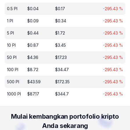
0.5
PI
$
0.04
$
0.17
-295.43
%
1
PI
$
0.09
$
0.34
-295.43
%
5
PI
$
0.44
$
1.72
-295.43
%
10
PI
$
0.87
$
3.45
-295.43
%
50
PI
$
4.36
$
17.23
-295.43
%
100
PI
$
8.72
$
34.47
-295.43
%
500
PI
$
43.59
$
172.35
-295.43
%
1000
PI
$
87.17
$
344.7
-295.43
%
Mulai kembangkan portofolio kripto
Anda sekarang