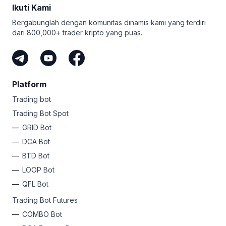
Ikuti Kami
Gunakan algoritme canggih ini untuk bekerja dan cari
order tak terbatas. Belum lagi futures, trailing, dan Take
tahu mengapa begitu banyak trader membicarakan
Profit untuk semua bot. Tidak ada lagi FOMO - paket ini
Bergabunglah dengan komunitas dinamis kami yang terdiri
Bitsgap.
membantu Anda profit dari setiap peluang!
dari 800,000+ trader kripto yang puas.
Apa pun levelnya, Bitsgap memiliki paket simpel untuk
mengotomasi keuntungan Anda. Mengapa tidak
mendaftar sekarang dan bebaskan jiwa rockstar kripto
Anda?
Platform
Trading bot
Trading Bot Spot
GRID Bot
DCA Bot
BTD Bot
LOOP Bot
QFL Bot
Trading Bot Futures
COMBO Bot