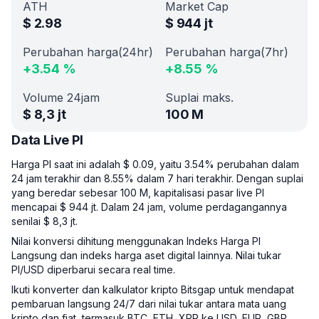
ATH
Market Cap
$
2.98
$
944 jt
Perubahan harga(24hr)
Perubahan harga(7hr)
+
3.54
%
+
8.55
%
Volume 24jam
Suplai maks.
$
8,3 jt
100 M
Data Live PI
Harga PI saat ini adalah $ 0.09, yaitu 3.54% perubahan dalam
24 jam terakhir dan 8.55% dalam 7 hari terakhir. Dengan suplai
yang beredar sebesar 100 M, kapitalisasi pasar live PI
mencapai $ 944 jt. Dalam 24 jam, volume perdagangannya
senilai $ 8,3 jt.
Nilai konversi dihitung menggunakan Indeks Harga PI
Langsung dan indeks harga aset digital lainnya. Nilai tukar
PI/USD diperbarui secara real time.
Ikuti konverter dan kalkulator kripto Bitsgap untuk mendapat
pembaruan langsung 24/7 dari nilai tukar antara mata uang
kripto dan fiat, termasuk BTC, ETH, XRP ke USD, EUR, GBP.