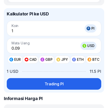
Kalkulator PI ke USD
Koin
PI
Mata Uang
USD
EUR
CAD
GBP
JPY
ETH
BTC
1 USD
11.5 PI
Trading PI
Informasi Harga PI