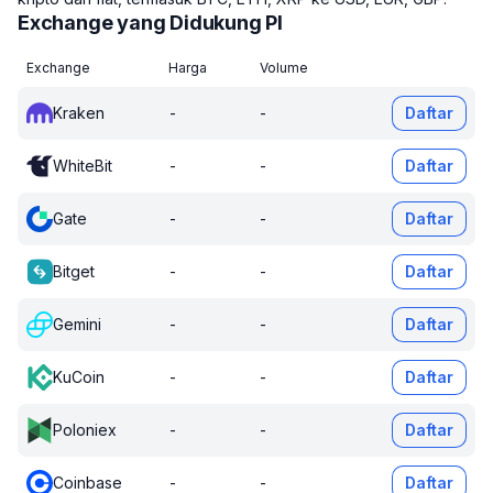
Exchange yang Didukung PI
Exchange
Harga
Volume
Kraken
-
-
Daftar
WhiteBit
-
-
Daftar
Gate
-
-
Daftar
Bitget
-
-
Daftar
Gemini
-
-
Daftar
KuCoin
-
-
Daftar
Poloniex
-
-
Daftar
Coinbase
-
-
Daftar