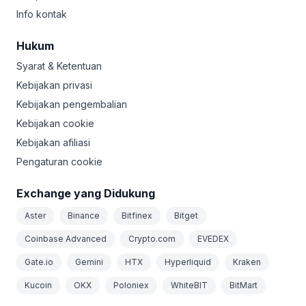
Info kontak
Hukum
Syarat & Ketentuan
Kebijakan privasi
Kebijakan pengembalian
Kebijakan cookie
Kebijakan afiliasi
Pengaturan cookie
Exchange yang Didukung
Aster
Binance
Bitfinex
Bitget
Coinbase Advanced
Crypto.com
EVEDEX
Gate.io
Gemini
HTX
Hyperliquid
Kraken
Kucoin
OKX
Poloniex
WhiteBIT
BitMart