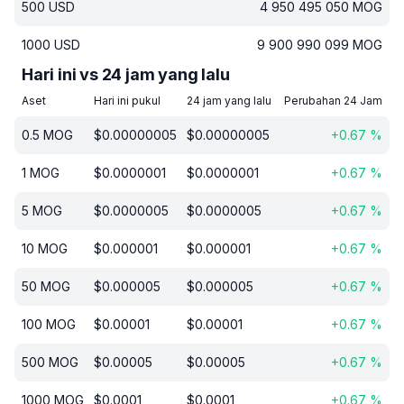
500
USD
4 950 495 050
MOG
1000
USD
9 900 990 099
MOG
Hari ini vs 24 jam yang lalu
Aset
Hari ini pukul
24 jam yang lalu
Perubahan 24 Jam
0.5
MOG
$
0.00000005
$
0.00000005
+
0.67
%
1
MOG
$
0.0000001
$
0.0000001
+
0.67
%
5
MOG
$
0.0000005
$
0.0000005
+
0.67
%
10
MOG
$
0.000001
$
0.000001
+
0.67
%
50
MOG
$
0.000005
$
0.000005
+
0.67
%
100
MOG
$
0.00001
$
0.00001
+
0.67
%
500
MOG
$
0.00005
$
0.00005
+
0.67
%
1000
MOG
$
0.0001
$
0.0001
+
0.67
%