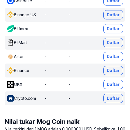
Coinbase
-
-
Daftar
Binance US
-
-
Daftar
Bitfinex
-
-
Daftar
BitMart
-
-
Daftar
Aster
-
-
Daftar
Binance
-
-
Daftar
OKX
-
-
Daftar
Crypto.com
-
-
Daftar
Nilai tukar Mog Coin naik
Nilai terkini dari 1 MOG adalah 0.0000001 USD.
Sebaliknya, 1,00