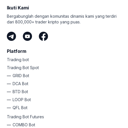
memimpin pasukan 250 DCA bot, 50 GRID bot, dan smart
Ikuti Kami
Gunakan algoritme canggih ini untuk bekerja dan cari
order tak terbatas. Belum lagi futures, trailing, dan Take
tahu mengapa begitu banyak trader membicarakan
Profit untuk semua bot. Tidak ada lagi FOMO - paket ini
Bergabunglah dengan komunitas dinamis kami yang terdiri
Bitsgap.
membantu Anda profit dari setiap peluang!
dari 800,000+ trader kripto yang puas.
Apa pun levelnya, Bitsgap memiliki paket simpel untuk
mengotomasi keuntungan Anda. Mengapa tidak
mendaftar sekarang dan bebaskan jiwa rockstar kripto
Anda?
Platform
Trading bot
Trading Bot Spot
GRID Bot
DCA Bot
BTD Bot
LOOP Bot
QFL Bot
Trading Bot Futures
COMBO Bot