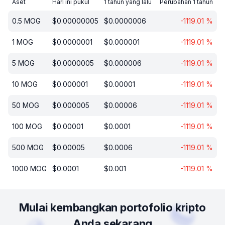
Aset
Hari ini pukul
1 tahun yang lalu
Perubahan 1 tahun
0.5
MOG
$
0.00000005
$
0.0000006
-1119.01
%
1
MOG
$
0.0000001
$
0.000001
-1119.01
%
5
MOG
$
0.0000005
$
0.000006
-1119.01
%
10
MOG
$
0.000001
$
0.00001
-1119.01
%
50
MOG
$
0.000005
$
0.00006
-1119.01
%
100
MOG
$
0.00001
$
0.0001
-1119.01
%
500
MOG
$
0.00005
$
0.0006
-1119.01
%
1000
MOG
$
0.0001
$
0.001
-1119.01
%
Mulai kembangkan portofolio kripto
Anda sekarang