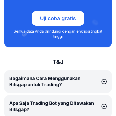
Uji coba gratis
Semua data Anda dilindungi dengan enkripsi tingkat
tinggi
T&J
Bagaimana Cara Menggunakan
Bitsgap untuk Trading?
Untuk mulai trading dengan Bitsgap, Anda harus
Apa Saja Trading Bot yang Ditawakan
mendaftar akun terlebih dahulu. Setelah mendaftar, Anda
Bitsgap?
akan menerima uji coba gratis paket PRO selama