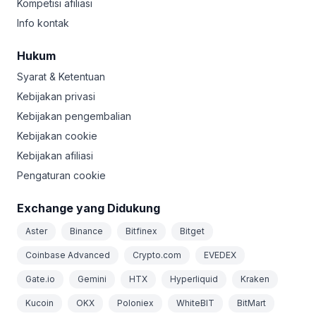
Kompetisi afiliasi
Info kontak
Hukum
Syarat & Ketentuan
Kebijakan privasi
Kebijakan pengembalian
Kebijakan cookie
Kebijakan afiliasi
Pengaturan cookie
Exchange yang Didukung
Aster
Binance
Bitfinex
Bitget
Coinbase Advanced
Crypto.com
EVEDEX
Gate.io
Gemini
HTX
Hyperliquid
Kraken
Kucoin
OKX
Poloniex
WhiteBIT
BitMart