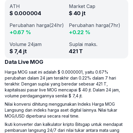
ATH
Market Cap
$
0.000004
$
40 jt
Perubahan harga(24hr)
Perubahan harga(7hr)
+
0.67
%
+
0.22
%
Volume 24jam
Suplai maks.
$
7,4 jt
421 T
Data Live MOG
Harga MOG saat ini adalah $ 0.0000001, yaitu 0.67%
perubahan dalam 24 jam terakhir dan 0.22% dalam 7 hari
terakhir. Dengan suplai yang beredar sebesar 421 T,
kapitalisasi pasar live MOG mencapai $ 40 jt. Dalam 24 jam,
volume perdagangannya senilai $ 7,4 jt.
Nilai konversi dihitung menggunakan Indeks Harga MOG
Langsung dan indeks harga aset digital lainnya. Nilai tukar
MOG/USD diperbarui secara real time.
Ikuti konverter dan kalkulator kripto Bitsgap untuk mendapat
pembaruan langsung 24/7 dari nilai tukar antara mata uang