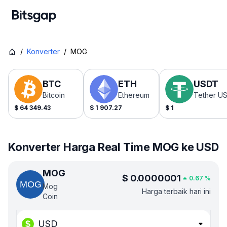
/
Konverter
/
MOG
BTC
ETH
USDT
Bitcoin
Ethereum
Tether U
$
64 349.43
$
1 907.27
$
1
Konverter Harga Real Time MOG ke USD
MOG
$
0.0000001
0.67
%
Mog
Harga terbaik hari ini
Coin
USD