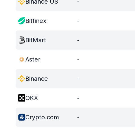
Binance US
-
Bitfinex
-
BitMart
-
Aster
-
Binance
-
OKX
-
Crypto.com
-