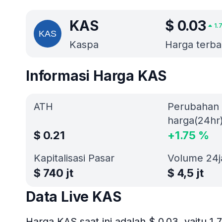
KAS
$
0.03
1.
Kaspa
Harga terbai
Informasi Harga KAS
ATH
Perubahan
harga(24hr
$
0.21
+
1.75
%
Kapitalisasi Pasar
Volume 24
$
740 jt
$
4,5 jt
Data Live KAS
Harga KAS saat ini adalah $ 0.03, yaitu 