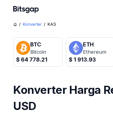
/
Konverter
/
KAS
BTC
ETH
Bitcoin
Ethereum
$
64 778.21
$
1 913.93
Konverter Harga R
USD