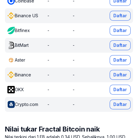
Coinbase
-
-
Daftar
Binance US
-
-
Daftar
Bitfinex
-
-
Daftar
BitMart
-
-
Daftar
Aster
-
-
Daftar
Binance
-
-
Daftar
OKX
-
-
Daftar
Crypto.com
-
-
Daftar
Nilai tukar Fractal Bitcoin naik
Nilai terkini dari 1 FB adalah 0.34 USD.
Sebaliknya, 1,00 USD