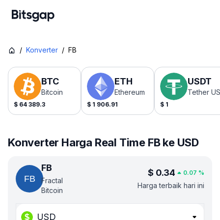
/
Konverter
/
FB
BTC
ETH
USDT
Bitcoin
Ethereum
Tether U
$
64 389.3
$
1 906.91
$
1
Konverter Harga Real Time FB ke USD
FB
$
0.34
0.07
%
Fractal
Harga terbaik hari ini
Bitcoin
USD