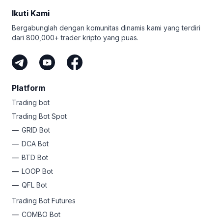
memimpin pasukan 250 DCA bot, 50 GRID bot, dan smart
Ikuti Kami
Gunakan algoritme canggih ini untuk bekerja dan cari
order tak terbatas. Belum lagi futures, trailing, dan Take
tahu mengapa begitu banyak trader membicarakan
Profit untuk semua bot. Tidak ada lagi FOMO - paket ini
Bergabunglah dengan komunitas dinamis kami yang terdiri
Bitsgap.
membantu Anda profit dari setiap peluang!
dari 800,000+ trader kripto yang puas.
Apa pun levelnya, Bitsgap memiliki paket simpel untuk
mengotomasi keuntungan Anda. Mengapa tidak
mendaftar sekarang dan bebaskan jiwa rockstar kripto
Anda?
Platform
Trading bot
Trading Bot Spot
GRID Bot
DCA Bot
BTD Bot
LOOP Bot
QFL Bot
Trading Bot Futures
COMBO Bot