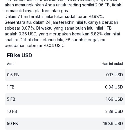
akan memungkinkan Anda untuk trading senilai 2.96 FB, tidak
termasuk biaya platform atau gas.
Dalam 7 hari terakhir, nilai tukar sudah turun -6.98%.
Sementara itu, dalam 24 jam terakhir, nilai tukarnya berubah
sebesar 0.07%.
Di waktu yang sama bulan lalu, nilai 1 FB
adalah 0.36 USD, yang merupakan kenaikan 6.82% dari nilai
saat ini.
Dilihat dari setahun lalu, FB sudah mengalami
perubahan sebesar -0.04 USD.
FB ke USD
Aset
Hari ini pukul
0.5
FB
0.17
USD
1
FB
0.34
USD
5
FB
1.69
USD
10
FB
3.38
USD
50
FB
16.89
USD