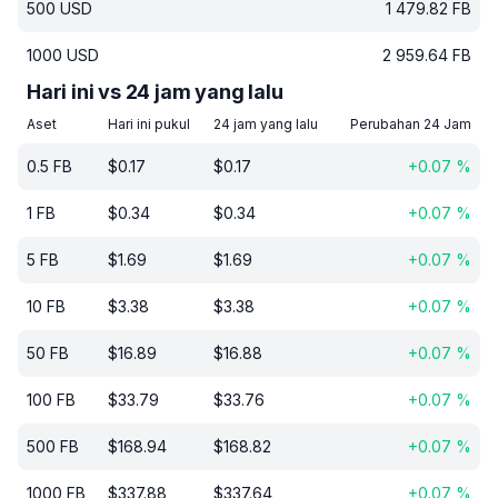
500
USD
1 479.82
FB
1000
USD
2 959.64
FB
Hari ini vs 24 jam yang lalu
Aset
Hari ini pukul
24 jam yang lalu
Perubahan 24 Jam
0.5
FB
$
0.17
$
0.17
+
0.07
%
1
FB
$
0.34
$
0.34
+
0.07
%
5
FB
$
1.69
$
1.69
+
0.07
%
10
FB
$
3.38
$
3.38
+
0.07
%
50
FB
$
16.89
$
16.88
+
0.07
%
100
FB
$
33.79
$
33.76
+
0.07
%
500
FB
$
168.94
$
168.82
+
0.07
%
1000
FB
$
337.88
$
337.64
+
0.07
%