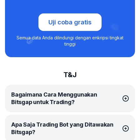
Uji coba gratis
Semua data Anda dilindungi dengan enkripsi tingkat
tinggi
T&J
Bagaimana Cara Menggunakan
Bitsgap untuk Trading?
Untuk mulai trading dengan Bitsgap, Anda harus
Apa Saja Trading Bot yang Ditawakan
mendaftar akun terlebih dahulu. Setelah mendaftar, Anda
Bitsgap?
akan menerima uji coba gratis paket PRO selama