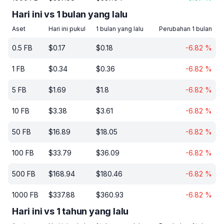
Hari ini vs 1 bulan yang lalu
Aset
Hari ini pukul
1 bulan yang lalu
Perubahan 1 bulan
0.5
FB
$
0.17
$
0.18
-6.82
%
1
FB
$
0.34
$
0.36
-6.82
%
5
FB
$
1.69
$
1.8
-6.82
%
10
FB
$
3.38
$
3.61
-6.82
%
50
FB
$
16.89
$
18.05
-6.82
%
100
FB
$
33.79
$
36.09
-6.82
%
500
FB
$
168.94
$
180.46
-6.82
%
1000
FB
$
337.88
$
360.93
-6.82
%
Hari ini vs 1 tahun yang lalu