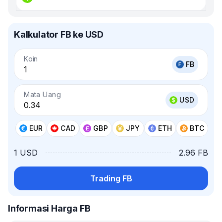
Kalkulator FB ke USD
Koin
FB
Mata Uang
USD
EUR
CAD
GBP
JPY
ETH
BTC
1 USD
2.96 FB
Trading FB
Informasi Harga FB