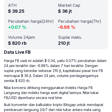
ATH
Market Cap
$
39.25
$
36 jt
Perubahan harga(24hr)
Perubahan harga(7hr)
+
0.07
%
-6.98
%
Volume 24jam
Suplai maks.
$
820 rb
210 jt
Data Live FB
Harga FB saat ini adalah $ 0.34, yaitu 0.07% perubahan dalam
24 jam terakhir dan -6.98% dalam 7 hari terakhir. Dengan
suplai yang beredar sebesar 210 jt, kapitalisasi pasar live FB
mencapai $ 36 jt. Dalam 24 jam, volume perdagangannya
senilai $ 820 rb.
Nilai konversi dihitung menggunakan Indeks Harga FB
Langsung dan indeks harga aset digital lainnya. Nilai tukar
FB/USD diperbarui secara real time.
Ikuti konverter dan kalkulator kripto Bitsgap untuk mendapat
pembaruan langsung 24/7 dari nilai tukar antara mata uang