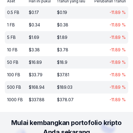
Aset
Hari ini pukul
1 tahun yang lalu
Perubahan 1 tahun
0.5
FB
$
0.17
$
0.19
-11.89
%
1
FB
$
0.34
$
0.38
-11.89
%
5
FB
$
1.69
$
1.89
-11.89
%
10
FB
$
3.38
$
3.78
-11.89
%
50
FB
$
16.89
$
18.9
-11.89
%
100
FB
$
33.79
$
37.81
-11.89
%
500
FB
$
168.94
$
189.03
-11.89
%
1000
FB
$
337.88
$
378.07
-11.89
%
Mulai kembangkan portofolio kripto
Anda sekarang