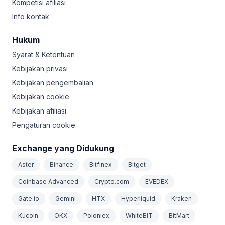
Kompetisi afiliasi
Info kontak
Hukum
Syarat & Ketentuan
Kebijakan privasi
Kebijakan pengembalian
Kebijakan cookie
Kebijakan afiliasi
Pengaturan cookie
Exchange yang Didukung
Aster
Binance
Bitfinex
Bitget
Coinbase Advanced
Crypto.com
EVEDEX
Gate.io
Gemini
HTX
Hyperliquid
Kraken
Kucoin
OKX
Poloniex
WhiteBIT
BitMart