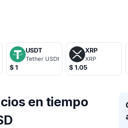
USDT
XRP
Tether USDt
XRP
$
1
$
1.05
ecios en tiempo
SD