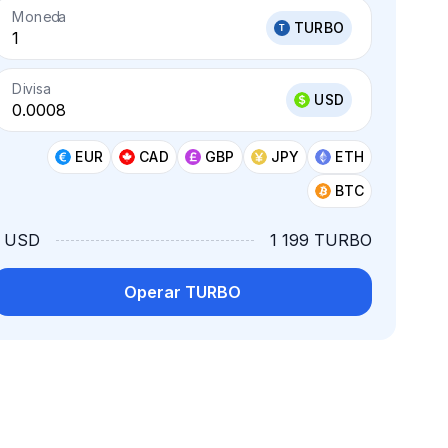
Moneda
TURBO
Divisa
USD
EUR
CAD
GBP
JPY
ETH
BTC
1 USD
1 199 TURBO
Operar TURBO