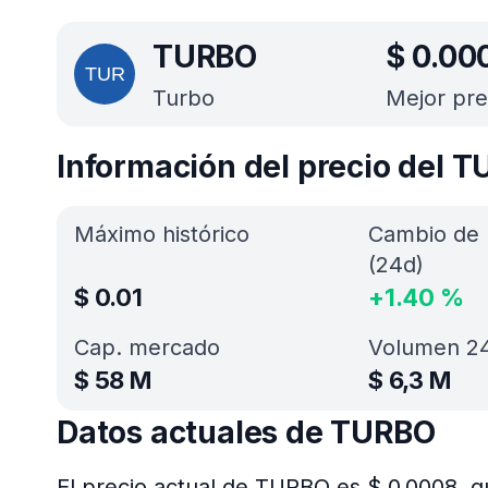
TURBO
$
0.00
Turbo
Mejor pre
Información del precio del 
Máximo histórico
Cambio de 
(24d)
$
0.01
+
1.40
%
Cap. mercado
Volumen 24
$
58 M
$
6,3 M
Datos actuales de TURBO
El precio actual de TURBO es $ 0.0008, q