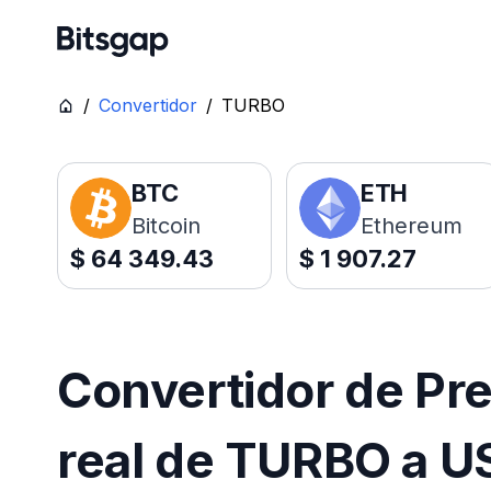
/
Convertidor
/
TURBO
BTC
ETH
Bitcoin
Ethereum
$
64 349.43
$
1 907.27
Convertidor de Pr
real de TURBO a U