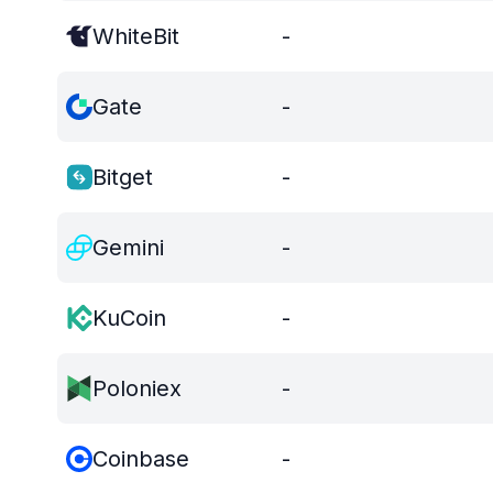
WhiteBit
-
Gate
-
Bitget
-
Gemini
-
KuCoin
-
Poloniex
-
Coinbase
-