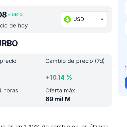
08
1.40
%
USD
cio de hoy
TURBO
precio
Cambio de precio (7d)
+
10.14
%
 horas
Oferta máx.
69 mil M
ue es un 1.40% de cambio en las últimas