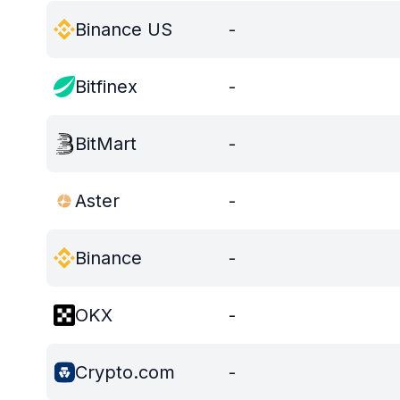
Binance US
-
Bitfinex
-
BitMart
-
Aster
-
Binance
-
OKX
-
Crypto.com
-