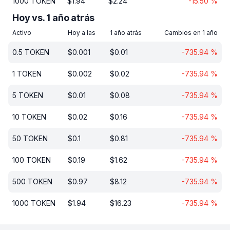
1000
TOKEN
$
1.94
$
2.24
-15.50
%
Hoy vs. 1 año atrás
Activo
Hoy a las
1 año atrás
Cambios en 1 año
0.5
TOKEN
$
0.001
$
0.01
-735.94
%
1
TOKEN
$
0.002
$
0.02
-735.94
%
5
TOKEN
$
0.01
$
0.08
-735.94
%
10
TOKEN
$
0.02
$
0.16
-735.94
%
50
TOKEN
$
0.1
$
0.81
-735.94
%
100
TOKEN
$
0.19
$
1.62
-735.94
%
500
TOKEN
$
0.97
$
8.12
-735.94
%
1000
TOKEN
$
1.94
$
16.23
-735.94
%