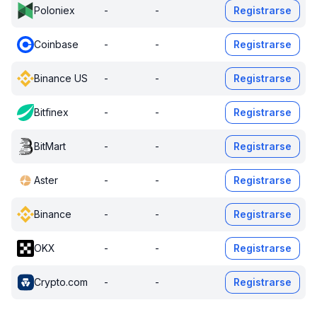
Poloniex
-
-
Registrarse
Coinbase
-
-
Registrarse
Binance US
-
-
Registrarse
Bitfinex
-
-
Registrarse
BitMart
-
-
Registrarse
Aster
-
-
Registrarse
Binance
-
-
Registrarse
OKX
-
-
Registrarse
Crypto.com
-
-
Registrarse