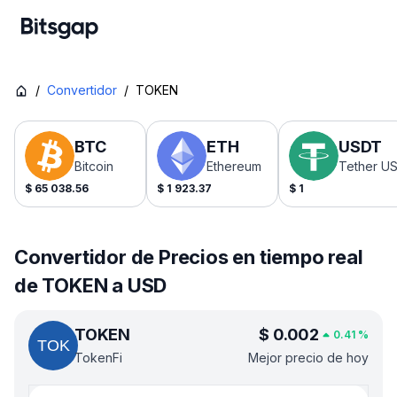
/
Convertidor
/
TOKEN
BTC
ETH
USDT
Bitcoin
Ethereum
Tether U
$
65 038.56
$
1 923.37
$
1
Convertidor de Precios en tiempo real
de TOKEN a USD
TOKEN
$
0.002
0.41
%
TokenFi
Mejor precio de hoy