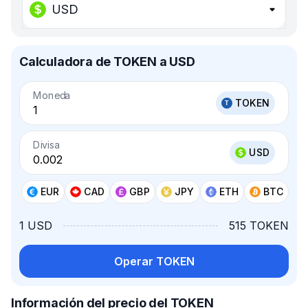
USD
Calculadora de TOKEN a USD
Moneda
TOKEN
Divisa
USD
EUR
CAD
GBP
JPY
ETH
BTC
1 USD
515 TOKEN
Operar TOKEN
Información del precio del TOKEN