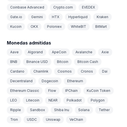
Coinbase Advanced
Crypto.com
EVEDEX
Gate.io
Gemini
HTX
Hyperliquid
Kraken
Kucoin
OKX
Poloniex
WhiteBIT
BitMart
Monedas admitidas
Aave
Algorand
ApeCoin
Avalanche
Axie
BNB
Binance USD
Bitcoin
Bitcoin Cash
Cardano
Chainlink
Cosmos
Cronos
Dai
Decentraland
Dogecoin
Ethereum
Ethereum Classic
Flow
IPChain
KuCoin Token
LEO
Litecoin
NEAR
Polkadot
Polygon
Ripple
Sandbox
Shiba Inu
Solana
Tether
Tron
USDC
Uniswap
VeChain