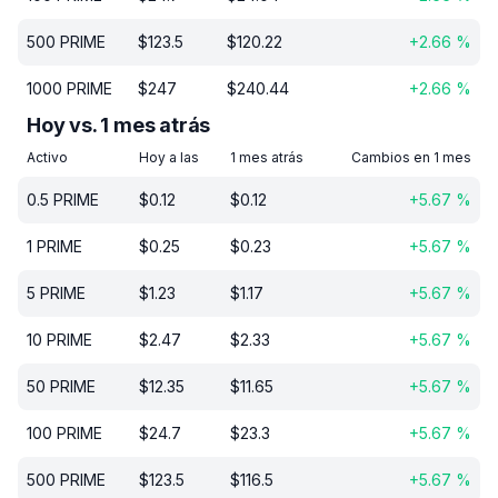
500
PRIME
$
123.5
$
120.22
+
2.66
%
1000
PRIME
$
247
$
240.44
+
2.66
%
Hoy vs. 1 mes atrás
Activo
Hoy a las
1 mes atrás
Cambios en 1 mes
0.5
PRIME
$
0.12
$
0.12
+
5.67
%
1
PRIME
$
0.25
$
0.23
+
5.67
%
5
PRIME
$
1.23
$
1.17
+
5.67
%
10
PRIME
$
2.47
$
2.33
+
5.67
%
50
PRIME
$
12.35
$
11.65
+
5.67
%
100
PRIME
$
24.7
$
23.3
+
5.67
%
500
PRIME
$
123.5
$
116.5
+
5.67
%