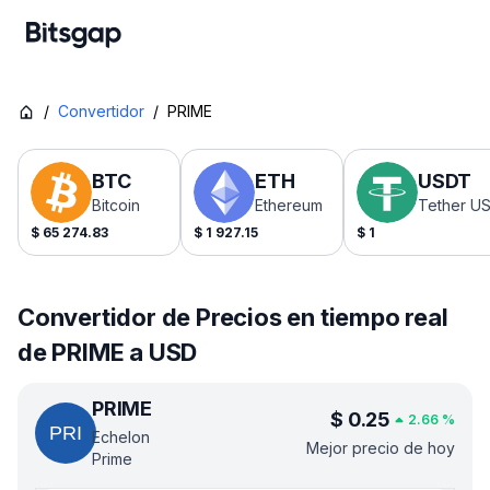
/
Convertidor
/
PRIME
BTC
ETH
USDT
Bitcoin
Ethereum
Tether U
$
65 274.83
$
1 927.15
$
1
Convertidor de Precios en tiempo real
de PRIME a USD
PRIME
$
0.25
2.66
%
Echelon
Mejor precio de hoy
Prime