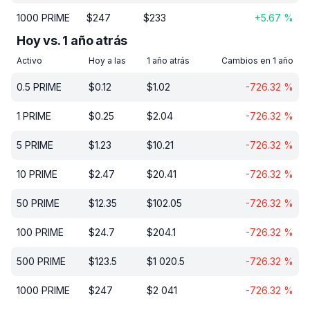
1000
PRIME
$
247
$
233
+
5.67
%
Hoy vs. 1 año atrás
Activo
Hoy a las
1 año atrás
Cambios en 1 año
0.5
PRIME
$
0.12
$
1.02
-726.32
%
1
PRIME
$
0.25
$
2.04
-726.32
%
5
PRIME
$
1.23
$
10.21
-726.32
%
10
PRIME
$
2.47
$
20.41
-726.32
%
50
PRIME
$
12.35
$
102.05
-726.32
%
100
PRIME
$
24.7
$
204.1
-726.32
%
500
PRIME
$
123.5
$
1 020.5
-726.32
%
1000
PRIME
$
247
$
2 041
-726.32
%