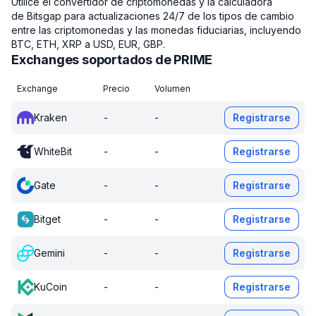
Utilice el convertidor de criptomonedas y la calculadora
de Bitsgap para actualizaciones 24/7 de los tipos de cambio
entre las criptomonedas y las monedas fiduciarias, incluyendo
BTC, ETH, XRP a USD, EUR, GBP.
Exchanges soportados de PRIME
Exchange
Precio
Volumen
Kraken
-
-
Registrarse
WhiteBit
-
-
Registrarse
Gate
-
-
Registrarse
Bitget
-
-
Registrarse
Gemini
-
-
Registrarse
KuCoin
-
-
Registrarse