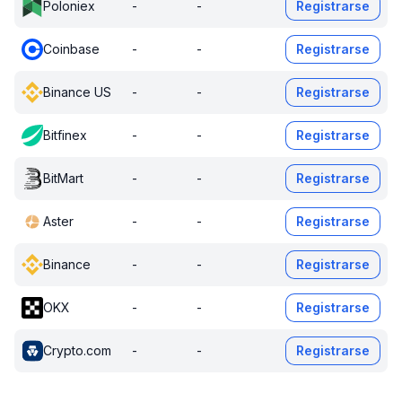
Poloniex
-
-
Registrarse
Coinbase
-
-
Registrarse
Binance US
-
-
Registrarse
Bitfinex
-
-
Registrarse
BitMart
-
-
Registrarse
Aster
-
-
Registrarse
Binance
-
-
Registrarse
OKX
-
-
Registrarse
Crypto.com
-
-
Registrarse