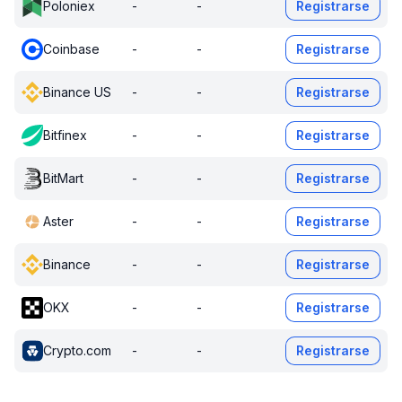
Poloniex
-
-
Registrarse
Coinbase
-
-
Registrarse
Binance US
-
-
Registrarse
Bitfinex
-
-
Registrarse
BitMart
-
-
Registrarse
Aster
-
-
Registrarse
Binance
-
-
Registrarse
OKX
-
-
Registrarse
Crypto.com
-
-
Registrarse