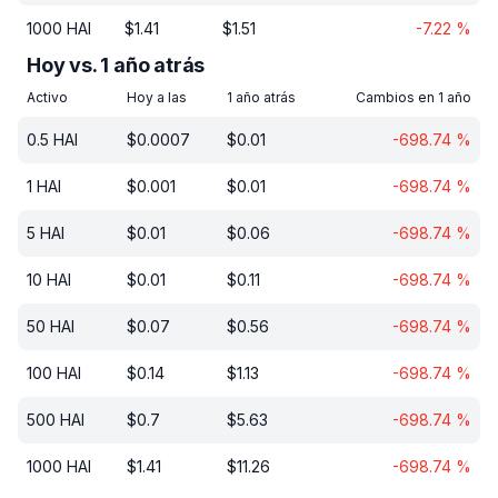
1000
HAI
$
1.41
$
1.51
-7.22
%
Hoy vs. 1 año atrás
Activo
Hoy a las
1 año atrás
Cambios en 1 año
0.5
HAI
$
0.0007
$
0.01
-698.74
%
1
HAI
$
0.001
$
0.01
-698.74
%
5
HAI
$
0.01
$
0.06
-698.74
%
10
HAI
$
0.01
$
0.11
-698.74
%
50
HAI
$
0.07
$
0.56
-698.74
%
100
HAI
$
0.14
$
1.13
-698.74
%
500
HAI
$
0.7
$
5.63
-698.74
%
1000
HAI
$
1.41
$
11.26
-698.74
%