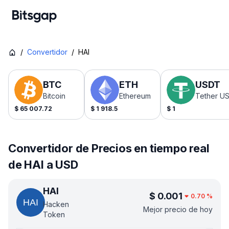
/
Convertidor
/
HAI
BTC
ETH
USDT
Bitcoin
Ethereum
Tether U
$
65 007.72
$
1 918.5
$
1
Convertidor de Precios en tiempo real
de HAI a USD
HAI
$
0.001
0.70
%
Hacken
Mejor precio de hoy
Token