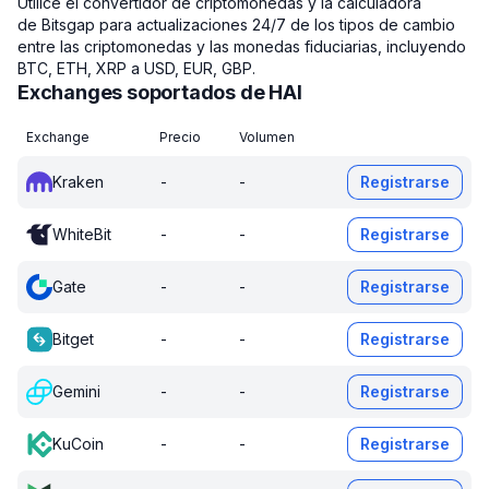
Utilice el convertidor de criptomonedas y la calculadora
de Bitsgap para actualizaciones 24/7 de los tipos de cambio
entre las criptomonedas y las monedas fiduciarias, incluyendo
BTC, ETH, XRP a USD, EUR, GBP.
Exchanges soportados de HAI
Exchange
Precio
Volumen
Kraken
-
-
Registrarse
WhiteBit
-
-
Registrarse
Gate
-
-
Registrarse
Bitget
-
-
Registrarse
Gemini
-
-
Registrarse
KuCoin
-
-
Registrarse