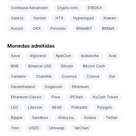
Coinbase Advanced
Crypto.com
EVEDEX
Gate.io
Gemini
HTX
Hyperliquid
Kraken
Kucoin
OKX
Poloniex
WhiteBIT
BitMart
Monedas admitidas
Aave
Algorand
ApeCoin
Avalanche
Axie
BNB
Binance USD
Bitcoin
Bitcoin Cash
Cardano
Chainlink
Cosmos
Cronos
Dai
Decentraland
Dogecoin
Ethereum
Ethereum Classic
Flow
IPChain
KuCoin Token
LEO
Litecoin
NEAR
Polkadot
Polygon
Ripple
Sandbox
Shiba Inu
Solana
Tether
Tron
USDC
Uniswap
VeChain