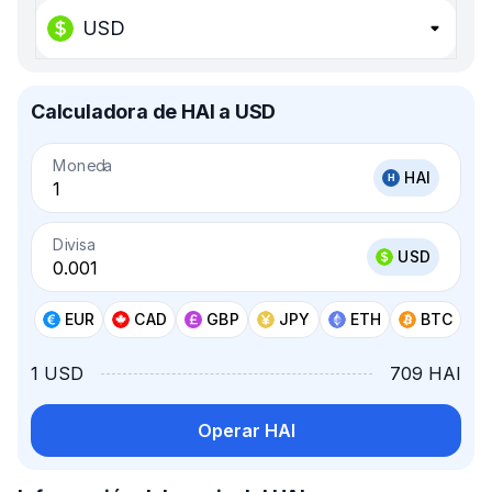
USD
Calculadora de HAI a USD
Moneda
HAI
Divisa
USD
EUR
CAD
GBP
JPY
ETH
BTC
1 USD
709 HAI
Operar HAI