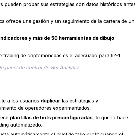
ers pueden probar sus estrategias con datos históricos ante
ics ofrece una gestión y un seguimiento de la cartera de un
indicadores y más de 50 herramientas de dibujo
e panel de control de Bot Analytics.
ite a los usuarios
duplicar
las estrategias y
dimiento de operadores experimentados.
frece
plantillas de bots preconfiguradas
, lo que lo hace
rading automatizado.
justa automáticamente el nivel de take profit cuando el