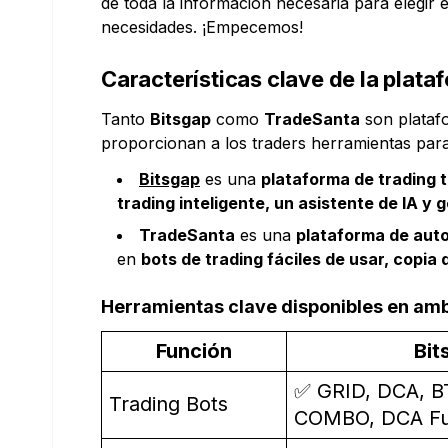
de toda la información necesaria para elegir 
necesidades. ¡Empecemos!
Características clave de la plat
Tanto
Bitsgap
como
TradeSanta
son plataf
proporcionan a los traders herramientas para
Bitsgap
es una
plataforma de trading 
trading inteligente, un asistente de IA y 
TradeSanta
es una
plataforma de auto
en
bots de trading fáciles de usar, copia
Herramientas clave disponibles en am
Función
Bit
✅ GRID, DCA, B
Trading Bots
COMBO, DCA Fu