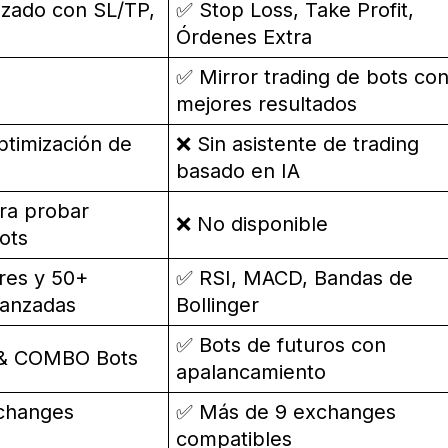
nzado con SL/TP,
✅ Stop Loss, Take Profit,
Órdenes Extra
✅ Mirror trading de bots co
mejores resultados
ptimización de
❌ Sin asistente de trading
basado en IA
ra probar
❌ No disponible
ots
res y 50+
✅ RSI, MACD, Bandas de
vanzadas
Bollinger
✅ Bots de futuros con
 & COMBO Bots
apalancamiento
changes
✅ Más de 9 exchanges
compatibles