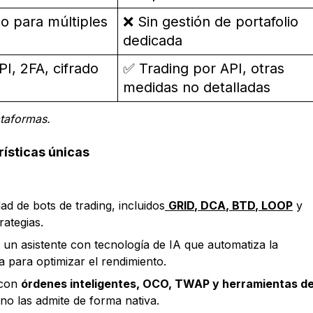
o para múltiples
❌ Sin gestión de portafolio
dedicada
I, 2FA, cifrado
✅ Trading por API, otras
medidas no detalladas
ataformas.
rísticas únicas
ad de bots de trading, incluidos
GRID
,
DCA
,
BTD
,
LOOP
y
rategias.
 un asistente con tecnología de IA que automatiza la
ra para optimizar el rendimiento.
 con
órdenes inteligentes, OCO, TWAP y herramientas d
 no las admite de forma nativa.