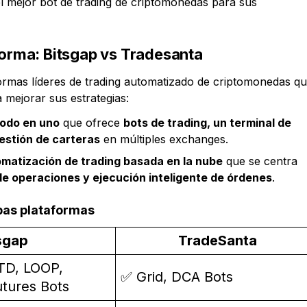
el mejor bot de trading de criptomonedas para sus
aforma: Bitsgap vs Tradesanta
ormas líderes de trading automatizado de criptomonedas q
 mejorar sus estrategias:
todo en uno
que ofrece
bots de trading, un terminal de
gestión de carteras
en múltiples exchanges.
matización de trading basada en la nube
que se centra
 de operaciones y ejecución inteligente de órdenes
.
bas plataformas
sgap
TradeSanta
TD, LOOP,
✅ Grid, DCA Bots
tures Bots