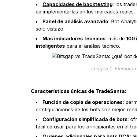
Capacidades de backtesting
: los trad
de implementarlas en los mercados reales.
Panel de análisis avanzado
: Bot Analyt
solo vistazo.
Más indicadores técnicos
: más de
100 
inteligentes
para el análisis técnico.
Imagen 1. Ejemplo d
Características únicas de TradeSanta:
Función de copia de operaciones
: perm
configuraciones de los bots con mejor ren
Configuración simplificada de bots
: o
fácil de usar para los principiantes en el t
Órdenes adicionales para bots DCA
: a