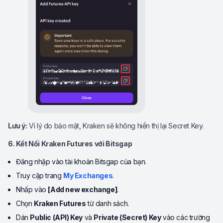
Lưu ý:
Vì lý do bảo mật, Kraken sẽ không hiển thị lại Secret Key.
6. Kết Nối Kraken Futures với Bitsgap
Đăng nhập vào tài khoản Bitsgap của bạn.
Truy cập trang
My Exchanges
.
Nhấp vào
[Add new exchange]
.
Chọn
Kraken Futures
từ danh sách.
Dán
Public (API) Key
và
Private (Secret) Key
vào các trường