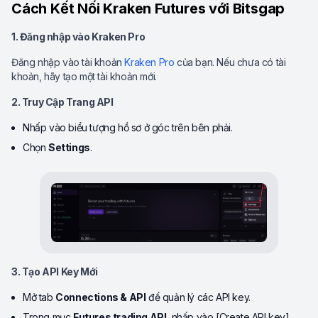
Cách Kết Nối Kraken Futures với Bitsgap
1. Đăng nhập vào Kraken Pro
Đăng nhập vào tài khoản
Kraken Pro
của bạn. Nếu chưa có tài
khoản, hãy tạo một tài khoản mới.
2. Truy Cập Trang API
Nhấp vào biểu tượng hồ sơ ở góc trên bên phải.
Chọn
Settings
.
3. Tạo API Key Mới
Mở tab
Connections & API
để quản lý các API key.
Trong mục
Futures trading API
, nhấp vào [Create API key].