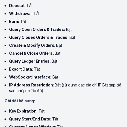
Deposit:
Tắt
Withdrawal:
Tắt
Earn:
Tắt
Query Open Orders & Trades:
Bật
Query Closed Orders & Trades:
Bật
Create & Modify Orders:
Bật
Cancel & Close Orders:
Bật
Query Ledger Entries:
Bật
Export Data:
Tắt
WebSocket Interface:
Bật
IP Address Restriction:
Bật (sử dụng các địa chỉ IP Bitsgap đã
sao chép trước đó)
Cài đặt bổ sung:
Key Expiration:
Tắt
Query Start/End Date:
Tắt
Custom Nonce Window:
Tắt