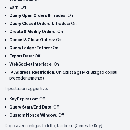
Earn:
Off
Query Open Orders & Trades:
On
Query Closed Orders & Trades:
On
Create & Modify Orders:
On
Cancel & Close Orders:
On
Query Ledger Entries:
On
Export Data:
Off
WebSocket Interface:
On
IP Address Restriction:
On (utilizza gli IP di Bitsgap copiati
precedentemente)
Impostazioni aggiuntive:
Key Expiration:
Off
Query Start/End Date:
Off
Custom Nonce Window:
Off
Dopo aver configurato tutto, fai clic su
[
Generate Key].