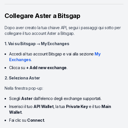
Collegare Aster a Bitsgap
Dopo aver creato la tua chiave API, segui i passaggi qui sotto per
collegare il tuo account Aster a Bitsgap.
1. Vai su Bitsgap → My Exchanges
Accedi al tuo account Bitsgap e vai alla sezione
My
Exchanges
.
Clicca su
+ Add new exchange
.
2. Seleziona Aster
Nella finestra pop-up:
Scegli
Aster
dall’elenco degli exchange supportati.
Inserisci il tuo
API Wallet
, la tua
Private Key
e il tuo
Main
Wallet
.
Fai clic su
Connect
.