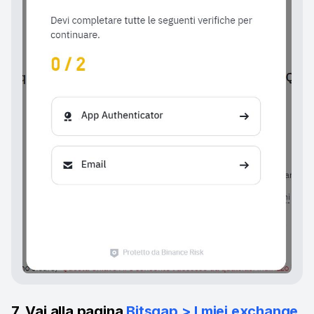
7. Vai alla pagina
Bitsgap > I miei exchange