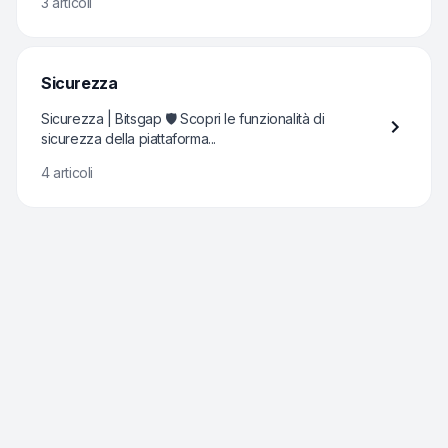
3 articoli
Sicurezza
Sicurezza | Bitsgap 🛡️ Scopri le funzionalità di
sicurezza della piattaforma...
4 articoli