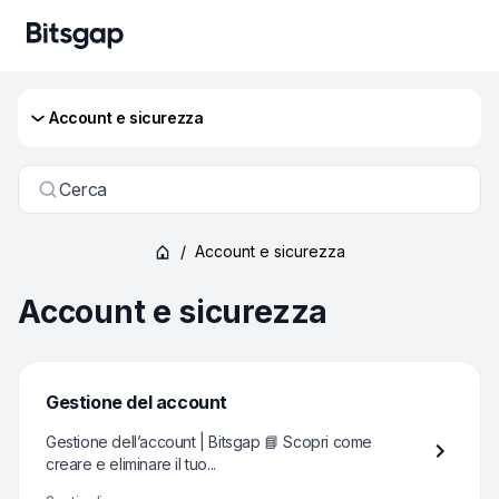
Account e sicurezza
Cerca
/
Account e sicurezza
Account e sicurezza
Gestione del account
Gestione dell’account | Bitsgap 📘 Scopri come
creare e eliminare il tuo...