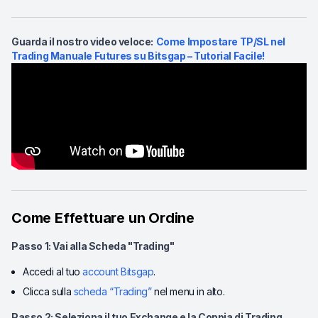
Guarda il nostro video veloce:
Come Impostare TP/SL nel
Trading Manuale Futures su Bitsgap – Tutorial Facile!
Come Effettuare un Ordine
Passo 1: Vai alla Scheda "Trading"
Accedi al tuo
account Bitsgap
.
Clicca sulla
scheda “Trading”
nel menu in alto.
Passo 2: Seleziona il tuo Exchange e la Coppia di Trading