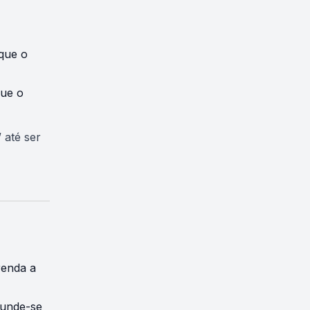
que o
que o
 até ser
renda a
funde-se