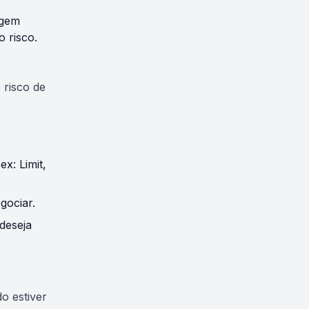
agem
 risco.
 risco de
x: Limit,
gociar.
deseja
o estiver