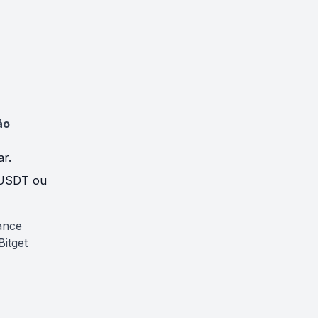
ão
r.
/USDT ou
ance
Bitget