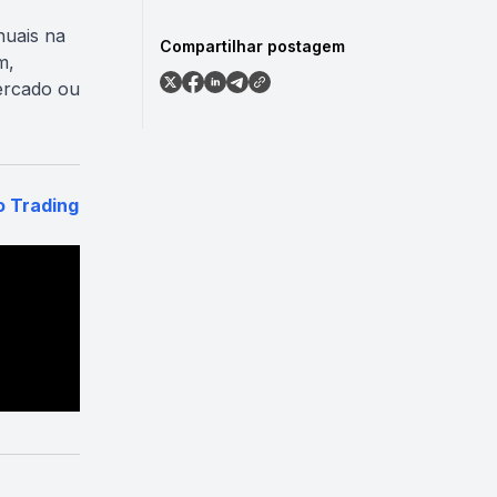
nuais na
Compartilhar postagem
m,
ercado ou
o Trading