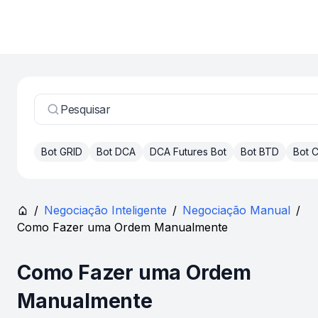
Pesquisar
Bot GRID
Bot DCA
DCA Futures Bot
Bot BTD
Bot
/
Negociação Inteligente
/
Negociação Manual
/
Como Fazer uma Ordem Manualmente
Como Fazer uma Ordem
Manualmente