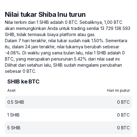
Nilai tukar Shiba Inu turun
Nilai terkini dari 1 SHIB adalah 0 BTC.
Sebaliknya, 1,00 BTC
akan memungkinkan Anda untuk trading senilai 13 729 138 593
SHIB, tidak termasuk biaya platform atau gas.
Dalam 7 hari terakhir, nilai tukar sudah naik 1.50%.
Sementara
itu, dalam 24 jam terakhir, nilai tukarnya berubah sebesar
-4.08%.
Di waktu yang sama bulan lalu, nilai 1 SHIB adalah 0
BTC, yang merupakan penurunan 5.42% dari nilai saat ini.
Dilihat dari setahun lalu, SHIB sudah mengalami perubahan
sebesar 0 BTC.
SHIB ke BTC
Aset
Hari ini pukul
0.5
SHIB
0
BTC
1
SHIB
0
BTC
5
SHIB
0
BTC