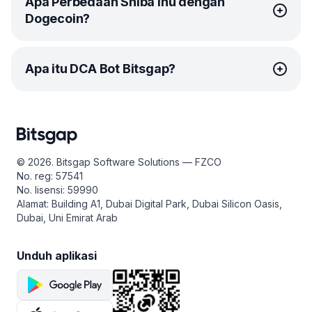
Apa Perbedaan Shiba Inu dengan
diciptakan oleh seorang pembuat anonim yang
Dogecoin?
menyebut dirinya "Ryoshi". Seperti halnya Bitcoin, hanya
sedikit yang diketahui tentang pencipta misterius Shiba.
Dalam blognya, Ryoshi Research, ia menggambarkan
Dogecoin terinspirasi oleh desain Bitcoin dan dibangun
dirinya sebagai "hanya orang tanpa konsekuensi yang
Apa itu DCA Bot Bitsgap?
di atas algoritma proof-of-work (PoW) yang sama.
mengetuk keyboard."
Sebaliknya, Shiba Inu kompatibel dengan Ethereum,
Woofpaper milik Shiba Inu mengklaim bahwa alasan
dengan staking yang didukung oleh ShibaSwap DEX.
DCA bot Bitsgap adalah alat trading otomatis berbasis
utama diciptakannya token ini adalah karena
Telah terbukti bahwa untuk berjalan, sistem proof-of-
strategi trading DCA. Dollar Cost Averaging (DCA)
kecintaannya pada anjing. Mengingat Ryoshi masih
stake (PoS) seperti Shiba Inu hanya membutuhkan
merupakan strategi di mana Anda membagi investasi
memiliki nol SHIB, dia tidak cukup mencintai anjing.
sekitar 1% dari energi yang digunakan oleh algoritma
dalam pembelian atau penjualan berkala (tergantung
Namun, Ryoshi mengklaim bahwa karena dia tidak
© 2026. Bitsgap Software Solutions — FZCO
proof-of-work (PoW). Alhasil, Shiba Inu lebih ramah
posisi Anda long atau short). DCA bot melakukan hal
memiliki apa pun, dia tetap "murni dan tidak bias,"
No. reg: 57541
lingkungan daripada Dogecoin.
yang sama persis - bot ini berulang kali membeli atau
menemukan kebahagiaan dalam Shiba "dengan cara
No. lisensi: 59990
menjual koin dalam jumlah kecil pada level harga yang
lain."
Penggabungan NFT ke dalam Doggy DAO Shiba Ina
Alamat: Building A1, Dubai Digital Park, Dubai Silicon Oasis,
berbeda. Dengan cara ini, bot bisa meminimalkan
memungkinkan peningkatan utilitas dan pendapatan.
Banyak orang berpikir Vitalik Buterin ada hubungannya
Dubai, Uni Emirat Arab
dampak volatilitas pada posisi Anda secara keseluruhan.
Selain tujuan awalnya, kini Shiba Inu memfasilitasi
dengan pengaturan likuiditas Shiba Inu di Uniswap.
keuangan terdesentralisasi dan bertindak sebagai
DCA bot dari Bitsgap dapat mengikuti hingga enam
Menurut Ryoshi, dia menerima 10 ETH dari "teman" yang
Unduh aplikasi
platform bagi "orang biasa" atau "orang yang tidak
indikator untuk memfasilitasi trading di saat-saat yang
ia temui di Devcon Osaka untuk membuat pasangan
mampu secara finansial" di dunia untuk menyuarakan
paling tepat, sehingga meningkatkan peluang untuk
likuiditas di Uniswap.
pendapat mereka.
mendapatkan hasil memuaskan. Dengan berlangganan
Meskipun Ryoshi mengklaim bahwa tugasnya melindungi
Bitsgap sekarang juga, Anda akan mendapat uji coba
perusahaan dan menawarkan ide, dia jarang