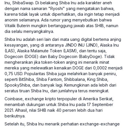
Inu, ShibaSwap. Di belakang Shiba Inu ada karakter aneh
dengan nama samaran "Ryoshi" yang mengatakan bahwa,
karena tidak layak untuk diperhatikan, dia ingin tetap menjadi
anonim selamanya. Ada rumor yang menyebutkan bahwa
Vitalik Buterin mungkin bertanggung jawab atas SHIB, namun
dia selalu menyangkalnya.
Shiba Inu adalah seri lain dari mata uang digital bertema anjing
kesayangan, yang di antaranya JINDO INU (JIND), Alaska Inu
(LAS), Alaska Malamute Token (LASM), dan tentu saja,
Dogecoin (DOGE) dan Baby Dogecoin (BabyDoge). Tidak
mengherankan jika token-token anjing ini menarik minat
mereka yang melewatkan kenaikan DOGE dari 0,0002 menjadi
0,75 USD. Popularitas Shiba juga melahirkan banyak peniru,
seperti BitShiba, Shiba Fantom, Shibbalana, King Shiba,
SpookyShiba, dan banyak lagi. Kemungkinan ada lebih dari
seratus tiruan Shiba Inu, dan jumlahnya terus meningkat.
Coinbase, exchange kripto terpopuler di Amerika Serikat,
menambah dukungan untuk Shiba Inu pada 17 September
2021. Alhasil, nilai SHIB naik 40 persen lebih dua hari
berikutnya.
Setelah itu, Shiba Inu menarik perhatian exchange-exchange