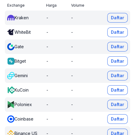
Exchange
Harga
Volume
Kraken
-
-
Daftar
WhiteBit
-
-
Daftar
Gate
-
-
Daftar
Bitget
-
-
Daftar
Gemini
-
-
Daftar
KuCoin
-
-
Daftar
Poloniex
-
-
Daftar
Coinbase
-
-
Daftar
Binance US
-
-
Daftar