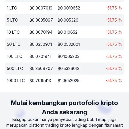
1
LTC
₿
0.0007019
₿
0.0010652
-51.75
%
5
LTC
₿
0.0035097
₿
0.005326
-51.75
%
10
LTC
₿
0.0070194
₿
0.010652
-51.75
%
50
LTC
₿
0.0350971
₿
0.0532601
-51.75
%
100
LTC
₿
0.0701941
₿
0.1065203
-51.75
%
500
LTC
₿
0.3509707
₿
0.5326013
-51.75
%
1000
LTC
₿
0.7019413
₿
1.0652025
-51.75
%
Mulai kembangkan portofolio kripto
Anda sekarang
Bitsgap bukan hanya penyedia trading bot. Tetapi juga
merupakan platform trading kripto lengkap dengan fitur smart