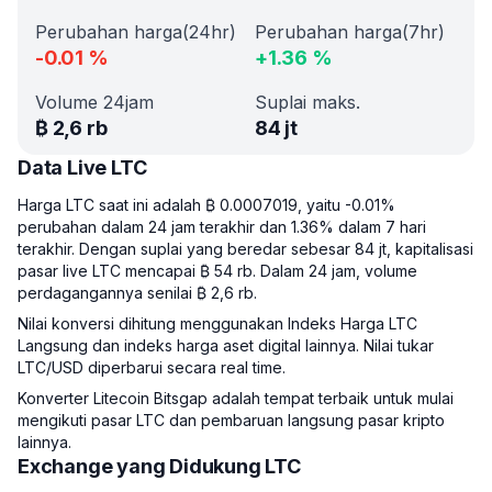
Perubahan harga(24hr)
Perubahan harga(7hr)
-0.01
%
+
1.36
%
Volume 24jam
Suplai maks.
₿
2,6 rb
84 jt
Data Live LTC
Harga LTC saat ini adalah ₿ 0.0007019, yaitu -0.01%
perubahan dalam 24 jam terakhir dan 1.36% dalam 7 hari
terakhir. Dengan suplai yang beredar sebesar 84 jt, kapitalisasi
pasar live LTC mencapai ₿ 54 rb. Dalam 24 jam, volume
perdagangannya senilai ₿ 2,6 rb.
Nilai konversi dihitung menggunakan Indeks Harga LTC
Langsung dan indeks harga aset digital lainnya. Nilai tukar
LTC/USD diperbarui secara real time.
Konverter Litecoin Bitsgap adalah tempat terbaik untuk mulai
mengikuti pasar LTC dan pembaruan langsung pasar kripto
lainnya.
Exchange yang Didukung LTC