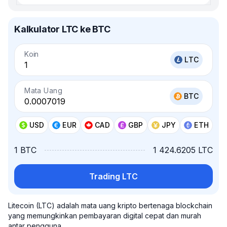
Kalkulator LTC ke BTC
Koin
LTC
Mata Uang
BTC
USD
EUR
CAD
GBP
JPY
ETH
1 BTC
1 424.6205 LTC
Trading LTC
Litecoin (LTC) adalah mata uang kripto bertenaga blockchain
yang memungkinkan pembayaran digital cepat dan murah
antar pengguna.