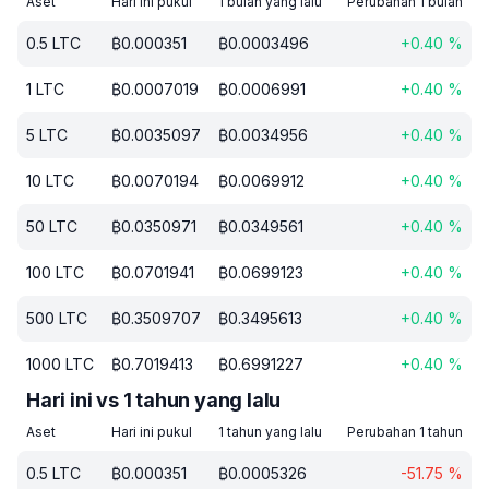
Aset
Hari ini pukul
1 bulan yang lalu
Perubahan 1 bulan
0.5
LTC
₿
0.000351
₿
0.0003496
+
0.40
%
1
LTC
₿
0.0007019
₿
0.0006991
+
0.40
%
5
LTC
₿
0.0035097
₿
0.0034956
+
0.40
%
10
LTC
₿
0.0070194
₿
0.0069912
+
0.40
%
50
LTC
₿
0.0350971
₿
0.0349561
+
0.40
%
100
LTC
₿
0.0701941
₿
0.0699123
+
0.40
%
500
LTC
₿
0.3509707
₿
0.3495613
+
0.40
%
1000
LTC
₿
0.7019413
₿
0.6991227
+
0.40
%
Hari ini vs 1 tahun yang lalu
Aset
Hari ini pukul
1 tahun yang lalu
Perubahan 1 tahun
0.5
LTC
₿
0.000351
₿
0.0005326
-51.75
%