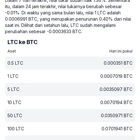
Dalam 7 hari terakhir, nilai tukar sudah naik 1.36%.
Sementara
itu, dalam 24 jam terakhir, nilai tukarnya berubah sebesar
-0.01%.
Di waktu yang sama bulan lalu, nilai 1 LTC adalah
0.0006991 BTC, yang merupakan penurunan 0.40% dari nilai
saat ini.
Dilihat dari setahun lalu, LTC sudah mengalami
perubahan sebesar -0.0003633 BTC.
LTC ke BTC
Aset
Hari ini pukul
0.5
LTC
0.000351
BTC
1
LTC
0.0007019
BTC
5
LTC
0.0035097
BTC
10
LTC
0.0070194
BTC
50
LTC
0.0350971
BTC
100
LTC
0.0701941
BTC