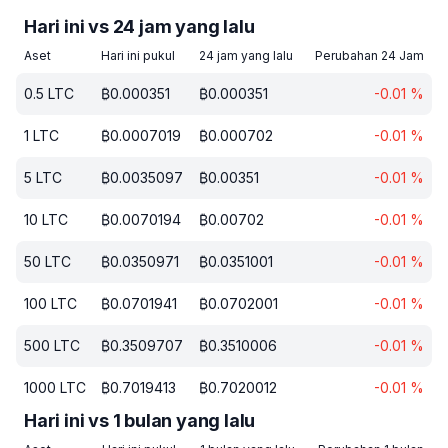
Hari ini vs 24 jam yang lalu
Aset
Hari ini pukul
24 jam yang lalu
Perubahan 24 Jam
0.5
LTC
₿
0.000351
₿
0.000351
-0.01
%
1
LTC
₿
0.0007019
₿
0.000702
-0.01
%
5
LTC
₿
0.0035097
₿
0.00351
-0.01
%
10
LTC
₿
0.0070194
₿
0.00702
-0.01
%
50
LTC
₿
0.0350971
₿
0.0351001
-0.01
%
100
LTC
₿
0.0701941
₿
0.0702001
-0.01
%
500
LTC
₿
0.3509707
₿
0.3510006
-0.01
%
1000
LTC
₿
0.7019413
₿
0.7020012
-0.01
%
Hari ini vs 1 bulan yang lalu