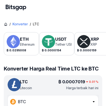
/
Konverter
/
LTC
ETH
USDT
XRP
Ethereum
Tether USDt
XRP
₿
0.0295008
₿
0.0000154
₿
0.0000159
Konverter Harga Real Time LTC ke BTC
LTC
₿
0.0007019
0.01
%
Litecoin
Harga terbaik hari ini
BTC