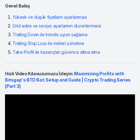
Genel Bakış
Yüksek ve düşük fiyatların ayarlanması
Grid adımı ve seviye ayarlarının düzenlenmesi
Trailing Down ile trende uyum sağlama
Trailing Stop Loss ile riskleri yönetme
Take Profit ile kazançları güvence altına alma
Hızlı Video Kılavuzumuzu İzleyin:
Maximizing Profits with
Bitsgap's BTD Bot: Setup and Guide | Crypto Trading Series
[Part 3]