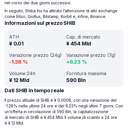
nel corso dei due giorni successivi.
In seguito, Shiba Inu ha attirato l’attenzione di altri exchange
come Bitso, Giottus, Bitstamp, Korbit e, infine, Binance.
Informazioni sul prezzo SHIB
ATH
Cap. di mercato
¥
0.01
¥
454 Mld
Variazione prezzo (24g)
Variazione prezzo (7g)
-1.28
%
+
6.23
%
Volume 24h
Fornitura massima
¥
12 Mld
590 Bln
Dati SHIB in tempo reale
Il prezzo attuale di SHIB è ¥ 0.0008, con una variazione del
-1.28% nelle ultime 24 ore e del 6.23% negli ultimi 7 giorni. Con
un’offerta in circolazione di 590 Bln, la capitalizzazione
di mercato di SHIB è ¥ 454 Mld. Il volume di scambi a 24 ore
è ¥ 12 Mld.