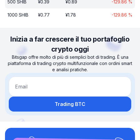
500
SHIB
¥
0.39
¥
0.89
-129.86
%
1000
SHIB
¥
0.77
¥
1.78
-129.86
%
Inizia a far crescere il tuo portafoglio
crypto oggi
Bitsgap offre molto di più di semplici bot di trading. È una
piattaforma di trading crypto multifunzionale con ordini smart
e analisi pratiche.
Email
Trading BTC