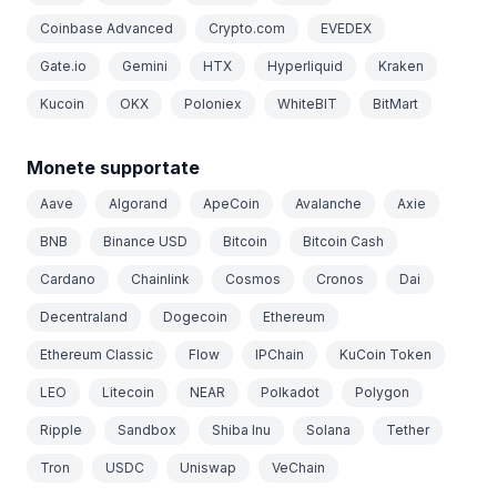
Coinbase Advanced
Crypto.com
EVEDEX
Gate.io
Gemini
HTX
Hyperliquid
Kraken
Kucoin
OKX
Poloniex
WhiteBIT
BitMart
Monete supportate
Aave
Algorand
ApeCoin
Avalanche
Axie
BNB
Binance USD
Bitcoin
Bitcoin Cash
Cardano
Chainlink
Cosmos
Cronos
Dai
Decentraland
Dogecoin
Ethereum
Ethereum Classic
Flow
IPChain
KuCoin Token
LEO
Litecoin
NEAR
Polkadot
Polygon
Ripple
Sandbox
Shiba Inu
Solana
Tether
Tron
USDC
Uniswap
VeChain