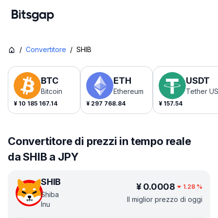
/
Convertitore
/
SHIB
BTC
ETH
USDT
Bitcoin
Ethereum
Tether U
¥
10 185 167.14
¥
297 768.84
¥
157.54
Convertitore di prezzi in tempo reale
da SHIB a JPY
SHIB
¥
0.0008
1.28
%
Shiba
Il miglior prezzo di oggi
Inu