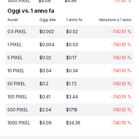
1000
PIXEL
$
4.09
$
4.96
-21.30
%
Oggi vs. 1 anno fa
Asset
Oggi alle
1 anno fa
Variazioni a 1 anno
0.5
PIXEL
$
0.002
$
0.02
-740.10
%
1
PIXEL
$
0.004
$
0.03
-740.10
%
5
PIXEL
$
0.02
$
0.17
-740.10
%
10
PIXEL
$
0.04
$
0.34
-740.10
%
50
PIXEL
$
0.2
$
1.72
-740.10
%
100
PIXEL
$
0.41
$
3.44
-740.10
%
500
PIXEL
$
2.04
$
17.18
-740.10
%
1000
PIXEL
$
4.09
$
34.36
-740.10
%