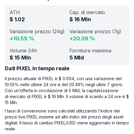
ATH
Cap. di mercato
$
1.02
$
16 Mln
Variazione prezzo (24g)
Variazione prezzo (7g)
+
10.55
%
+
20.39
%
Volume 24h
Fornitura massima
$
15 Mln
5 Mld
Dati PIXEL in tempo reale
Il prezzo attuale di PIXEL è $ 0.004, con una variazione del
10.55% nelle ultime 24 ore e del 20.39% negli ultimi 7 giorni.
Con un’offerta in circolazione di 5 Mld, la capitalizzazione
di mercato di PIXEL è $ 16 Mln. Il volume di scambi a 24 ore è $
15 Mln.
I tassi di conversione sono calcolati utilizzando l’indice dei
prezzi live PIXEL insieme ad altri indici dei prezzi degli asset
digitali. Il tasso di cambio PIXEL/USD viene aggiornato in tempo
reale.