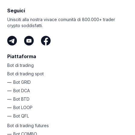
al comando di un esercito di 250 bot DCA, 50 bot GRID
Seguici
e ordini smart illimitati. Per non parlare dei futures, trailing
e del Take Profit per tutti i bot. Niente più FOMO: questo
Unisciti alla nostra vivace comunità di 800.000+ trader
piano ti consente di trarre profitto da ogni opportunità!
crypto soddisfatti.
Indipendentemente dal tuo livello, Bitsgap ha un piano
semplice per automatizzare i tuoi profitti. Perché non
iscriverti oggi e scatenare la tua anima crypto
di successo?
Piattaforma
Bot di trading
Bot di trading spot
Bot GRID
Bot DCA
Bot BTD
Bot LOOP
Bot QFL
Bot di trading futures
Bot COMBO