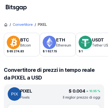
/
Convertitore
/
PIXEL
BTC
ETH
USDT
Bitcoin
Ethereum
Tether U
$
65 274.83
$
1 927.15
$
1
Convertitore di prezzi in tempo reale
da PIXEL a USD
PIXEL
$
0.004
10.55
%
Pixels
Il miglior prezzo di oggi