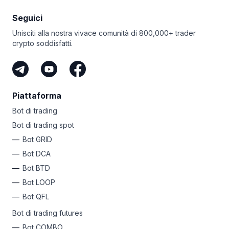
al comando di un esercito di 250 bot DCA, 50 bot GRID
Seguici
e ordini smart illimitati. Per non parlare dei futures, trailing
e del Take Profit per tutti i bot. Niente più FOMO: questo
Unisciti alla nostra vivace comunità di 800,000+ trader
piano ti consente di trarre profitto da ogni opportunità!
crypto soddisfatti.
Indipendentemente dal tuo livello, Bitsgap ha un piano
semplice per automatizzare i tuoi profitti. Perché non
iscriverti oggi e scatenare la tua anima crypto
di successo?
Piattaforma
Bot di trading
Bot di trading spot
Bot GRID
Bot DCA
Bot BTD
Bot LOOP
Bot QFL
Bot di trading futures
Bot COMBO