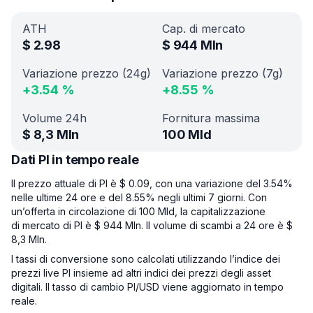
ATH
Cap. di mercato
$
2.98
$
944 Mln
Variazione prezzo (24g)
Variazione prezzo (7g)
+
3.54
%
+
8.55
%
Volume 24h
Fornitura massima
$
8,3 Mln
100 Mld
Dati PI in tempo reale
Il prezzo attuale di PI è $ 0.09, con una variazione del 3.54%
nelle ultime 24 ore e del 8.55% negli ultimi 7 giorni. Con
un’offerta in circolazione di 100 Mld, la capitalizzazione
di mercato di PI è $ 944 Mln. Il volume di scambi a 24 ore è $
8,3 Mln.
I tassi di conversione sono calcolati utilizzando l’indice dei
prezzi live PI insieme ad altri indici dei prezzi degli asset
digitali. Il tasso di cambio PI/USD viene aggiornato in tempo
reale.