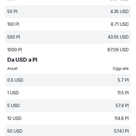
50
PI
4.35
USD
100
PI
8.71
USD
500
PI
43.55
USD
1000
PI
87.09
USD
Da USD a PI
Asset
Oggi alle
0.5
USD
5.7
PI
1
USD
11.5
PI
5
USD
57.4
PI
10
USD
114.8
PI
50
USD
574.1
PI