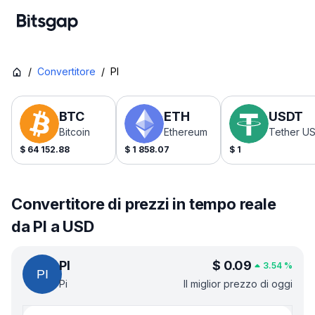
/
Convertitore
/
PI
BTC
ETH
USDT
Bitcoin
Ethereum
Tether U
$
64 152.88
$
1 858.07
$
1
Convertitore di prezzi in tempo reale
da PI a USD
PI
$
0.09
3.54
%
Pi
Il miglior prezzo di oggi