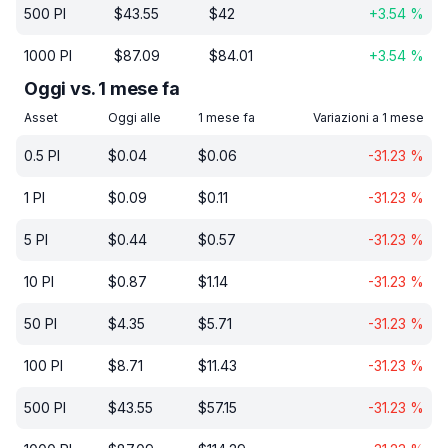
500
PI
$
43.55
$
42
+
3.54
%
1000
PI
$
87.09
$
84.01
+
3.54
%
Oggi vs. 1 mese fa
Asset
Oggi alle
1 mese fa
Variazioni a 1 mese
0.5
PI
$
0.04
$
0.06
-31.23
%
1
PI
$
0.09
$
0.11
-31.23
%
5
PI
$
0.44
$
0.57
-31.23
%
10
PI
$
0.87
$
1.14
-31.23
%
50
PI
$
4.35
$
5.71
-31.23
%
100
PI
$
8.71
$
11.43
-31.23
%
500
PI
$
43.55
$
57.15
-31.23
%