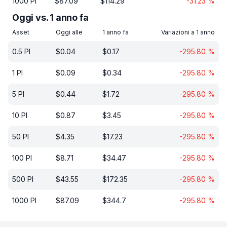
1000
PI
$
87.09
$
114.29
-31.23
%
Oggi vs. 1 anno fa
Asset
Oggi alle
1 anno fa
Variazioni a 1 anno
0.5
PI
$
0.04
$
0.17
-295.80
%
1
PI
$
0.09
$
0.34
-295.80
%
5
PI
$
0.44
$
1.72
-295.80
%
10
PI
$
0.87
$
3.45
-295.80
%
50
PI
$
4.35
$
17.23
-295.80
%
100
PI
$
8.71
$
34.47
-295.80
%
500
PI
$
43.55
$
172.35
-295.80
%
1000
PI
$
87.09
$
344.7
-295.80
%