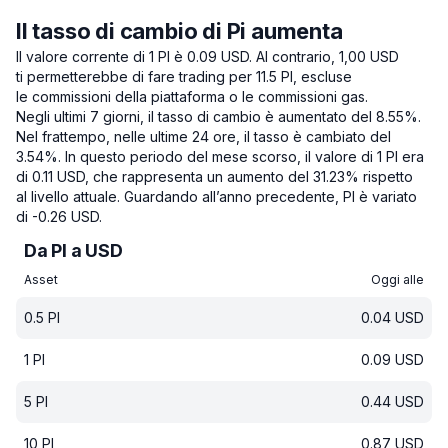
Il tasso di cambio di Pi aumenta
Il valore corrente di 1 PI è 0.09 USD.
Al contrario, 1,00 USD
ti permetterebbe di fare trading per 11.5 PI, escluse
le commissioni della piattaforma o le commissioni gas.
Negli ultimi 7 giorni, il tasso di cambio è aumentato del 8.55%.
Nel frattempo, nelle ultime 24 ore, il tasso è cambiato del
3.54%.
In questo periodo del mese scorso, il valore di 1 PI era
di 0.11 USD, che rappresenta un aumento del 31.23% rispetto
al livello attuale.
Guardando all’anno precedente, PI è variato
di -0.26 USD.
Da PI a USD
Asset
Oggi alle
0.5
PI
0.04
USD
1
PI
0.09
USD
5
PI
0.44
USD
10
PI
0.87
USD