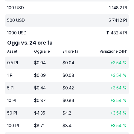
100
USD
1 148.2
PI
500
USD
5 741.2
PI
1000
USD
11 482.4
PI
Oggi vs. 24 ore fa
Asset
Oggi alle
24 ore fa
Variazione 24H:
0.5
PI
$
0.04
$
0.04
+
3.54
%
1
PI
$
0.09
$
0.08
+
3.54
%
5
PI
$
0.44
$
0.42
+
3.54
%
10
PI
$
0.87
$
0.84
+
3.54
%
50
PI
$
4.35
$
4.2
+
3.54
%
100
PI
$
8.71
$
8.4
+
3.54
%