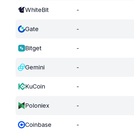
WhiteBit
-
Gate
-
Bitget
-
Gemini
-
KuCoin
-
Poloniex
-
Coinbase
-