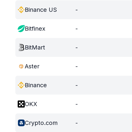
Binance US
-
Bitfinex
-
BitMart
-
Aster
-
Binance
-
OKX
-
Crypto.com
-