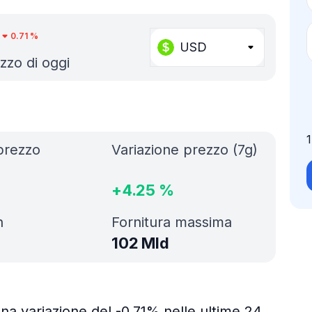
0.71
%
USD
ezzo di oggi
prezzo
Variazione prezzo (7g)
+
4.25
%
h
Fornitura massima
102 Mld
na variazione del -0.71% nelle ultime 24