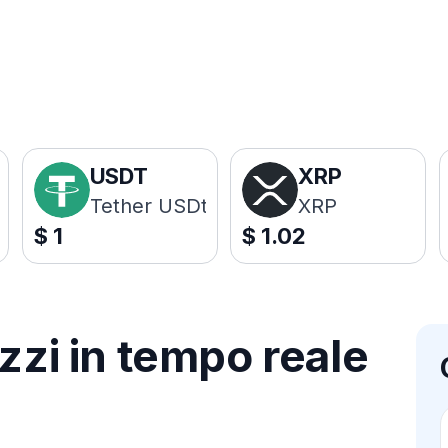
USDT
XRP
Tether USDt
XRP
$
1
$
1.02
zzi in tempo reale