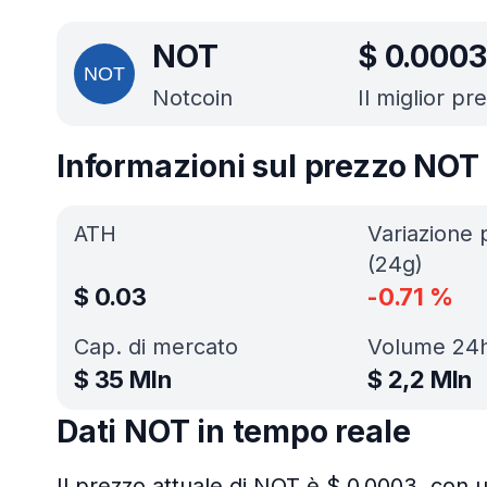
NOT
$
0.0003
Notcoin
Il miglior pr
Informazioni sul prezzo NOT
ATH
Variazione 
(24g)
$
0.03
-0.71
%
Cap. di mercato
Volume 24
$
35 Mln
$
2,2 Mln
Dati NOT in tempo reale
Il prezzo attuale di NOT è $ 0.0003, con u