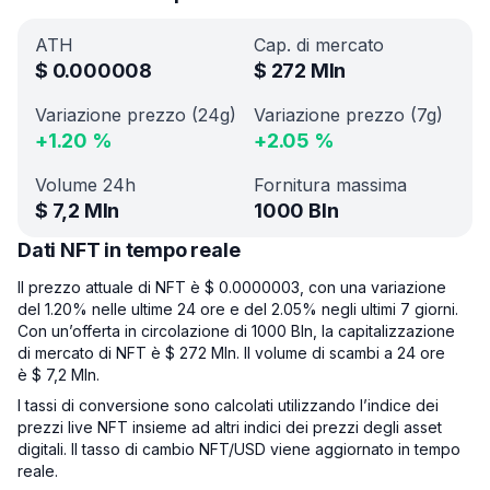
ATH
Cap. di mercato
$
0.000008
$
272 Mln
Variazione prezzo (24g)
Variazione prezzo (7g)
+
1.20
%
+
2.05
%
Volume 24h
Fornitura massima
$
7,2 Mln
1000 Bln
Dati NFT in tempo reale
Il prezzo attuale di NFT è $ 0.0000003, con una variazione
del 1.20% nelle ultime 24 ore e del 2.05% negli ultimi 7 giorni.
Con un’offerta in circolazione di 1000 Bln, la capitalizzazione
di mercato di NFT è $ 272 Mln. Il volume di scambi a 24 ore
è $ 7,2 Mln.
I tassi di conversione sono calcolati utilizzando l’indice dei
prezzi live NFT insieme ad altri indici dei prezzi degli asset
digitali. Il tasso di cambio NFT/USD viene aggiornato in tempo
reale.