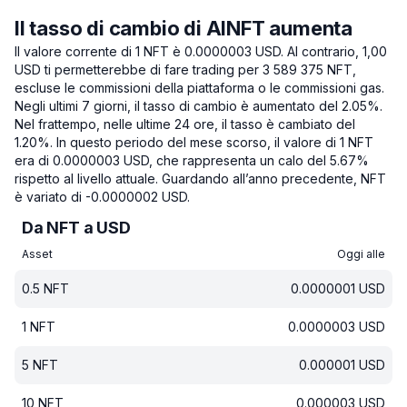
Il tasso di cambio di AINFT aumenta
Il valore corrente di 1 NFT è 0.0000003 USD.
Al contrario, 1,00
USD ti permetterebbe di fare trading per 3 589 375 NFT,
escluse le commissioni della piattaforma o le commissioni gas.
Negli ultimi 7 giorni, il tasso di cambio è aumentato del 2.05%.
Nel frattempo, nelle ultime 24 ore, il tasso è cambiato del
1.20%.
In questo periodo del mese scorso, il valore di 1 NFT
era di 0.0000003 USD, che rappresenta un calo del 5.67%
rispetto al livello attuale.
Guardando all’anno precedente, NFT
è variato di -0.0000002 USD.
Da NFT a USD
Asset
Oggi alle
0.5
NFT
0.0000001
USD
1
NFT
0.0000003
USD
5
NFT
0.000001
USD
10
NFT
0.000003
USD