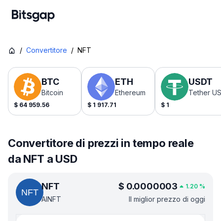
/
Convertitore
/
NFT
BTC
ETH
USDT
Bitcoin
Ethereum
Tether U
$
64 959.56
$
1 917.71
$
1
Convertitore di prezzi in tempo reale
da NFT a USD
NFT
$
0.0000003
1.20
%
AINFT
Il miglior prezzo di oggi