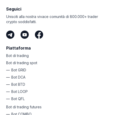
al comando di un esercito di 250 bot DCA, 50 bot GRID
Seguici
e ordini smart illimitati. Per non parlare dei futures, trailing
e del Take Profit per tutti i bot. Niente più FOMO: questo
Unisciti alla nostra vivace comunità di 800.000+ trader
piano ti consente di trarre profitto da ogni opportunità!
crypto soddisfatti.
Indipendentemente dal tuo livello, Bitsgap ha un piano
semplice per automatizzare i tuoi profitti. Perché non
iscriverti oggi e scatenare la tua anima crypto
di successo?
Piattaforma
Bot di trading
Bot di trading spot
Bot GRID
Bot DCA
Bot BTD
Bot LOOP
Bot QFL
Bot di trading futures
Bot COMBO