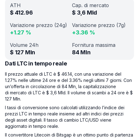
ATH
Cap. di mercato
$
412.96
$
3,6 Mld
Variazione prezzo (24g)
Variazione prezzo (7g)
+
1.27
%
+
3.36
%
Volume 24h
Fornitura massima
$
127 Mln
84 Mln
Dati LTC in tempo reale
Il prezzo attuale di LTC è $ 46.14, con una variazione del
1.27% nelle ultime 24 ore e del 3.36% negli ultimi 7 giorni. Con
un’offerta in circolazione di 84 Mln, la capitalizzazione
di mercato di LTC è $ 3,6 Mld. Il volume di scambi a 24 ore è $
127 Mln.
I tassi di conversione sono calcolati utilizzando l’indice dei
prezzi LTC in tempo reale insieme ad altri indici dei prezzi
degli asset digitali. Il tasso di cambio LTC/USD viene
aggiornato in tempo reale.
Il convertitore Litecoin di Bitsgap è un ottimo punto di partenza