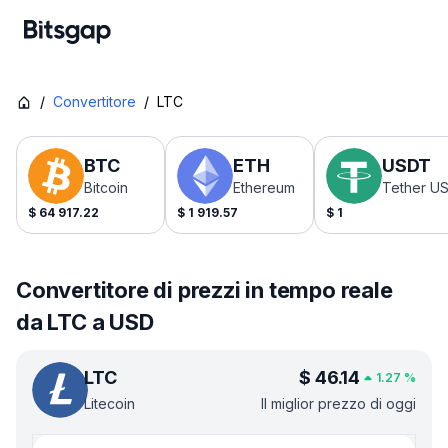
/
Convertitore
/
LTC
BTC
ETH
USDT
Bitcoin
Ethereum
Tether U
$
64 917.22
$
1 919.57
$
1
Convertitore di prezzi in tempo reale
da LTC a USD
LTC
$
46.14
1.27
%
Litecoin
Il miglior prezzo di oggi