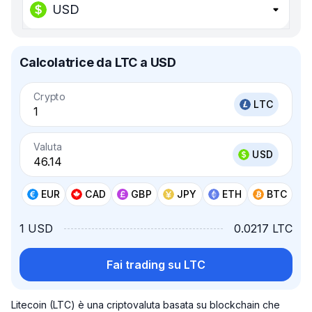
USD
Calcolatrice da LTC a USD
Crypto
LTC
Valuta
USD
EUR
CAD
GBP
JPY
ETH
BTC
1 USD
0.0217 LTC
Fai trading su LTC
Litecoin (LTC) è una criptovaluta basata su blockchain che