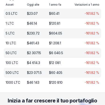
Asset
Oggi alle
1 anno fa
Variazioni a 1 anno
0.5
LTC
$
23.07
$
60.41
-161.82
%
1
LTC
$
46.14
$
120.81
-161.82
%
5
LTC
$
230.72
$
604.05
-161.82
%
10
LTC
$
461.43
$
1 208.1
-161.82
%
50
LTC
$
2 307.15
$
6 040.5
-161.82
%
100
LTC
$
4 614.3
$
12 081
-161.82
%
500
LTC
$
23 071.5
$
60 405
-161.82
%
1000
LTC
$
46 143
$
120 810
-161.82
%
Inizia a far crescere il tuo portafoglio