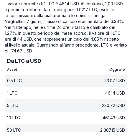
Il valore corrente di 1 LTC è 46.14 USD.
Al contrario, 1,00 USD
ti permetterebbe di fare trading per 0.0217 LTC, escluse
le commissioni della piattaforma o le commissioni gas.
Negli ultimi 7 giorni, il tasso di cambio è aumentato del 3.36%.
Nel frattempo, nelle ultime 24 ore, il tasso è cambiato del
1.27%.
In questo periodo del mese scorso, il valore di 1 LTC
era di 44 USD, che rappresenta un calo del 4.65% rispetto
al livello attuale.
Guardando all’anno precedente, LTC è variato
di -74.67 USD.
Da LTC a USD
Asset
Oggi alle
0.5
LTC
23.07
USD
1
LTC
46.14
USD
5
LTC
230.72
USD
10
LTC
461.43
USD
50
LTC
2 307.15
USD