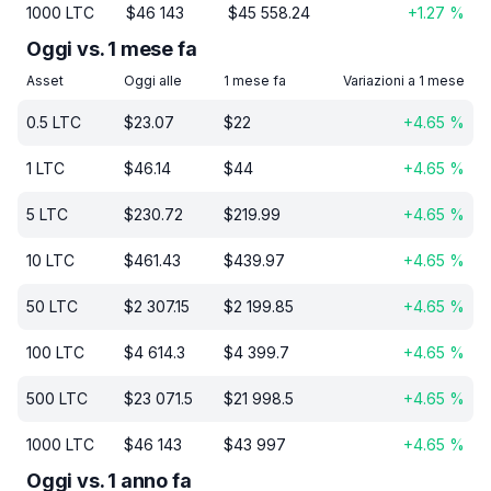
1000
LTC
$
46 143
$
45 558.24
+
1.27
%
Oggi vs. 1 mese fa
Asset
Oggi alle
1 mese fa
Variazioni a 1 mese
0.5
LTC
$
23.07
$
22
+
4.65
%
1
LTC
$
46.14
$
44
+
4.65
%
5
LTC
$
230.72
$
219.99
+
4.65
%
10
LTC
$
461.43
$
439.97
+
4.65
%
50
LTC
$
2 307.15
$
2 199.85
+
4.65
%
100
LTC
$
4 614.3
$
4 399.7
+
4.65
%
500
LTC
$
23 071.5
$
21 998.5
+
4.65
%
1000
LTC
$
46 143
$
43 997
+
4.65
%
Oggi vs. 1 anno fa