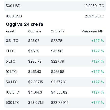
500
USD
10.8359
LTC
1000
USD
21.6718
LTC
Oggi vs. 24 ore fa
Asset
Oggi alle
24 ore fa
Variazione 24H:
0.5
LTC
$
23.07
$
22.78
+
1.27
%
1
LTC
$
46.14
$
45.56
+
1.27
%
5
LTC
$
230.72
$
227.79
+
1.27
%
10
LTC
$
461.43
$
455.58
+
1.27
%
50
LTC
$
2 307.15
$
2 277.91
+
1.27
%
100
LTC
$
4 614.3
$
4 555.82
+
1.27
%
500
LTC
$
23 071.5
$
22 779.12
+
1.27
%