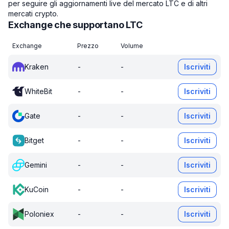
per seguire gli aggiornamenti live del mercato LTC e di altri
mercati crypto.
Exchange che supportano LTC
Exchange
Prezzo
Volume
Kraken
-
-
Iscriviti
WhiteBit
-
-
Iscriviti
Gate
-
-
Iscriviti
Bitget
-
-
Iscriviti
Gemini
-
-
Iscriviti
KuCoin
-
-
Iscriviti
Poloniex
-
-
Iscriviti