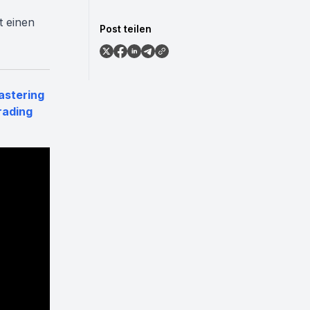
t einen
Post teilen
astering
rading