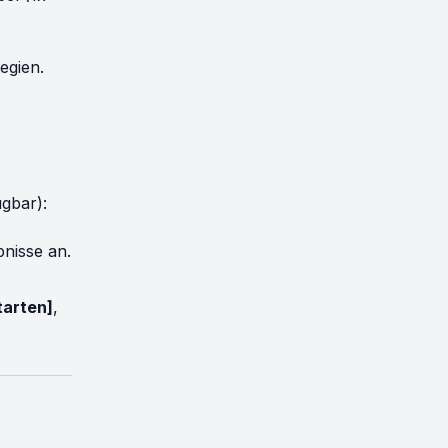
egien.
gbar):
bnisse an.
tarten]
,