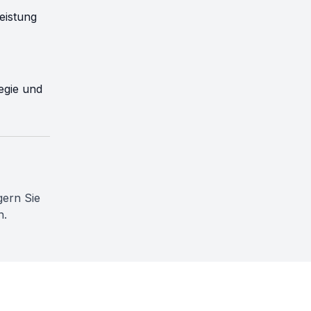
eistung
egie und
ern Sie
n.