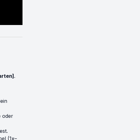
arten]
.
ein
e oder
est.
el (1x–