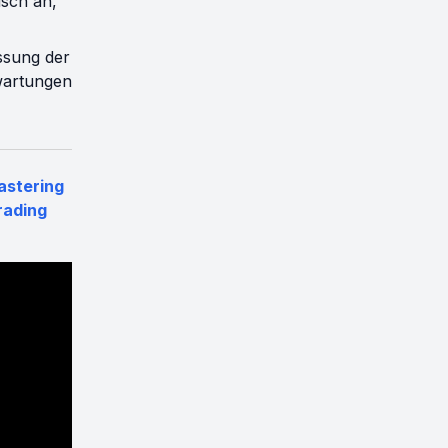
sch an,
ssung der
wartungen
astering
rading