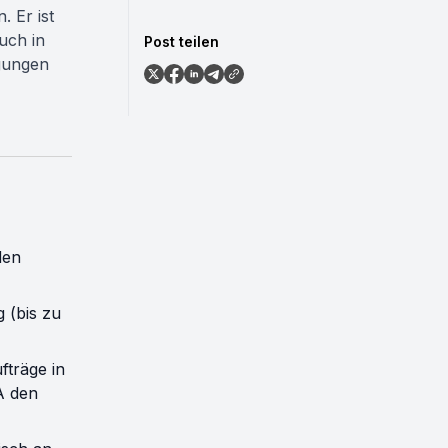
. Er ist
uch in
Post teilen
egungen
den
 (bis zu
fträge in
A den