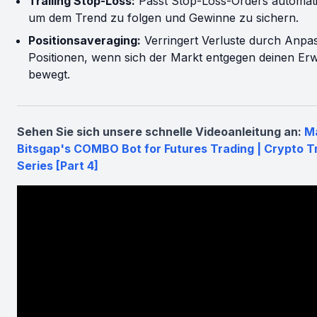
Trailing Stop-Loss:
Passt Stop-Loss-Orders automati
um dem Trend zu folgen und Gewinne zu sichern.
Positionsaveraging:
Verringert Verluste durch Anpa
Positionen, wenn sich der Markt entgegen deinen Er
bewegt.
Sehen Sie sich unsere schnelle Videoanleitung an:
M
Bitsgap's COMBO Bot for Futures Trading | Crypto T
Series [Part 4]