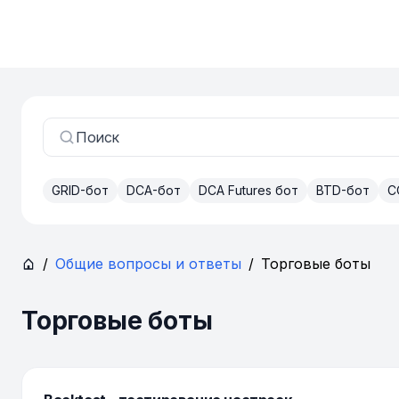
Поиск
GRID-бот
DCA-бот
DCA Futures бот
BTD-бот
C
/
Общие вопросы и ответы
/
Торговые боты
Торговые боты