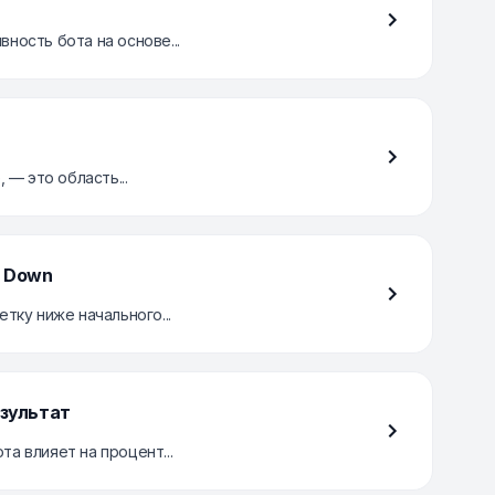
ность бота на основе...
 — это область...
g Down
тку ниже начального...
езультат
а влияет на процент...