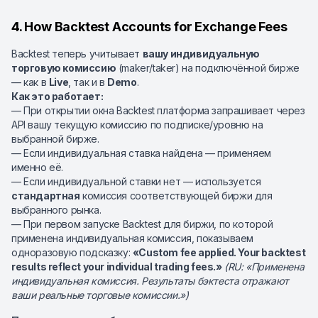
4. How Backtest Accounts for Exchange Fees
Backtest теперь учитывает
вашу индивидуальную
торговую комиссию
(maker/taker) на подключённой бирже
— как в
Live
, так и в
Demo
.
Как это работает:
— При открытии окна Backtest платформа запрашивает через
API вашу текущую комиссию по подписке/уровню на
выбранной бирже.
— Если индивидуальная ставка найдена — применяем
именно её.
— Если индивидуальной ставки нет — используется
стандартная
комиссия соответствующей биржи для
выбранного рынка.
— При первом запуске Backtest для биржи, по которой
применена индивидуальная комиссия, показываем
одноразовую подсказку:
«Custom fee applied. Your backtest
results reflect your individual trading fees.»
(RU: «Применена
индивидуальная комиссия. Результаты бэктеста отражают
ваши реальные торговые комиссии.»)