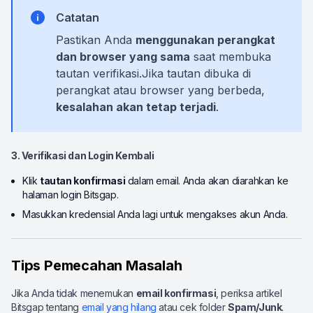
Catatan
Pastikan Anda
menggunakan perangkat
dan browser yang sama
saat membuka
tautan verifikasi.
Jika tautan dibuka di
perangkat atau browser yang berbeda,
kesalahan akan tetap terjadi
.
3. Verifikasi dan Login Kembali
Klik
tautan konfirmasi
dalam email. Anda akan diarahkan ke
halaman login Bitsgap.
Masukkan kredensial Anda lagi untuk mengakses akun Anda.
Tips Pemecahan Masalah
Jika Anda tidak menemukan
email konfirmasi
, periksa artikel
Bitsgap tentang
email yang hilang
atau cek folder
Spam/Junk
.