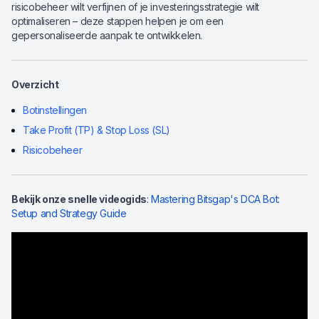
risicobeheer wilt verfijnen of je investeringsstrategie wilt
optimaliseren – deze stappen helpen je om een
gepersonaliseerde aanpak te ontwikkelen.
Overzicht
Botinstellingen
Take Profit (TP) & Stop Loss (SL)
Risicobeheer
Bekijk onze snelle videogids
:
Mastering Bitsgap's DCA Bot:
Setup and Strategy Guide