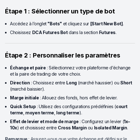
Étape 1 : Sélectionner un type de bot
Accédez à l’onglet
"Bots"
et cliquez sur
[Start New Bot]
.
Choisissez
DCA Futures Bot
dans la section
Futures
.
Étape 2 : Personnaliser les paramètres
Échange et paire
: Sélectionnez votre plateforme d’échange
et la paire de trading de votre choix.
Direction
: Choisissez entre
Long
(marché haussier) ou
Short
(marché baissier).
Marge initiale
: Allouez des fonds, hors effet de levier.
Quick Setup
: Utilisez des configurations prédéfinies (
court
terme
,
moyen terme
,
long terme
).
Effet de levier et mode de marge
: Configurez un levier (
1x–
10x
) et choisissez entre
Cross Margin
ou
Isolated Margin
.
Remarque
: Assurez-vous que votre échange est défini sur le