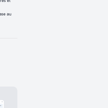
res et
base au