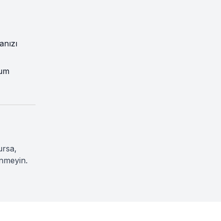
anızı
mum
ursa,
inmeyin.