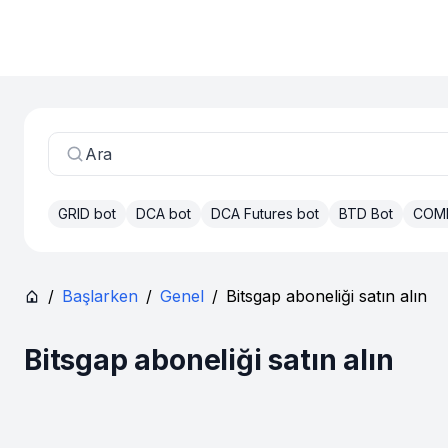
Ara
GRID bot
DCA bot
DCA Futures bot
BTD Bot
COM
/
Başlarken
/
Genel
/
Bitsgap aboneliği satın alın
Bitsgap aboneliği satın alın