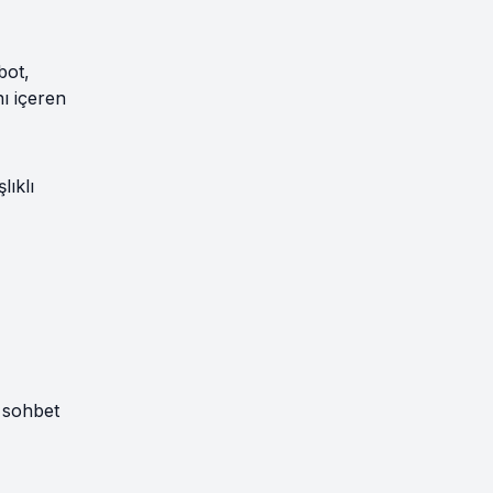
bot,
nı içeren
lıklı
ı sohbet