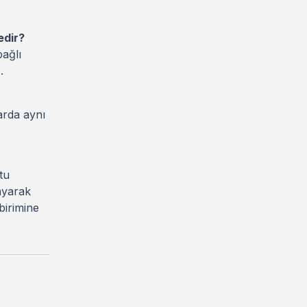
edir?
bağlı
.
arda aynı
tu
ayarak
birimine