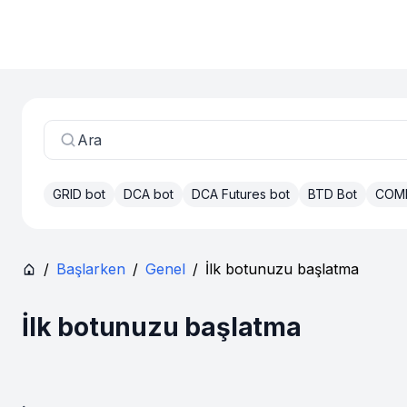
Ara
GRID bot
DCA bot
DCA Futures bot
BTD Bot
COM
/
Başlarken
/
Genel
/
İlk botunuzu başlatma
İlk botunuzu başlatma