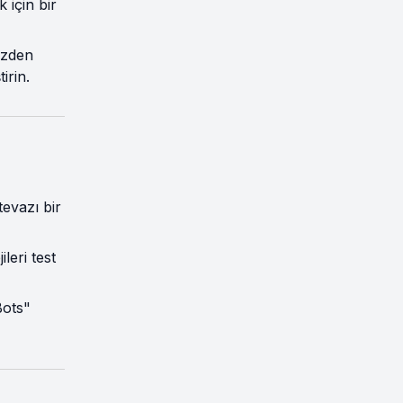
 için bir
özden
irin.
evazı bir
leri test
Bots"