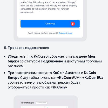
9. Проверка подключения
Убедитесь, что KuCoin отображается в разделе
Мои
биржи
со статусом
Подключено
и доступным торговым
балансом.
При подключении аккаунта
KuCoin Australia
и
KuCoin
Europe
будут обозначены как
«KuCoin AU»
и
«KuCoin EU»
соответственно, а глобальная версия будет
отображаться просто как
«KuCoin»
.