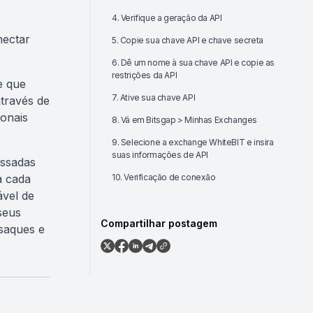
4. Verifique a geração da API
nectar
5. Copie sua chave API e chave secreta
6. Dê um nome à sua chave API e copie as
restrições da API
e que
7. Ative sua chave API
través de
ionais
8. Vá em Bitsgap > Minhas Exchanges
9. Selecione a exchange WhiteBIT e insira
suas informações de API
essadas
a cada
10. Verificação de conexão
vel de
seus
Compartilhar postagem
saques e