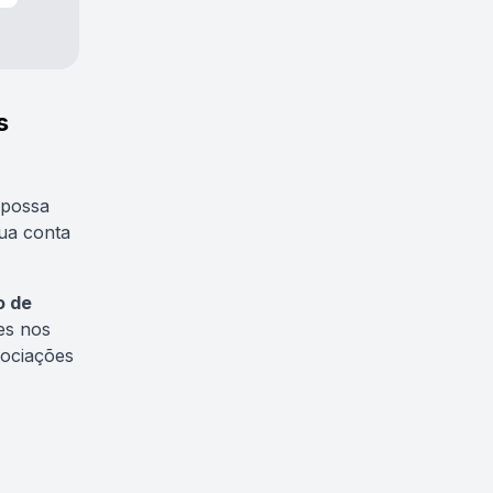
s
 possa
ua conta
o de
es nos
gociações