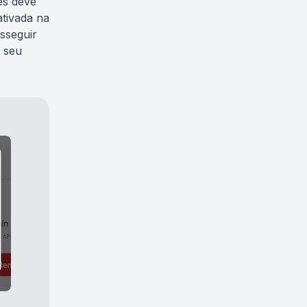
es deve
ativada na
sseguir
o seu