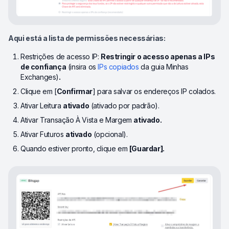
Aqui está a lista de permissões necessárias:
Restrições de acesso IP:
Restringir o acesso apenas a IPs
de confiança
(insira os
IPs copiados
da guia Minhas
Exchanges)
.
Clique em [
Confirmar
] para salvar os endereços IP colados.
Ativar Leitura
ativado
(ativado por padrão).
Ativar Transação À Vista e Margem
ativado.
Ativar Futuros
ativado
(opcional).
Quando estiver pronto, clique em
[Guardar].