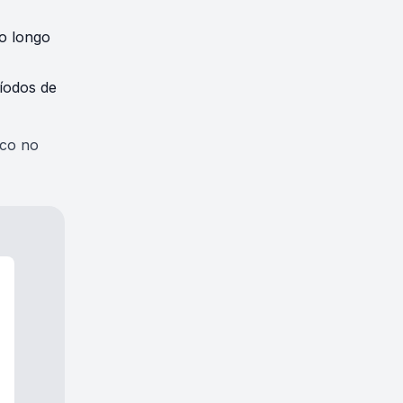
ao longo
íodos de
ico no