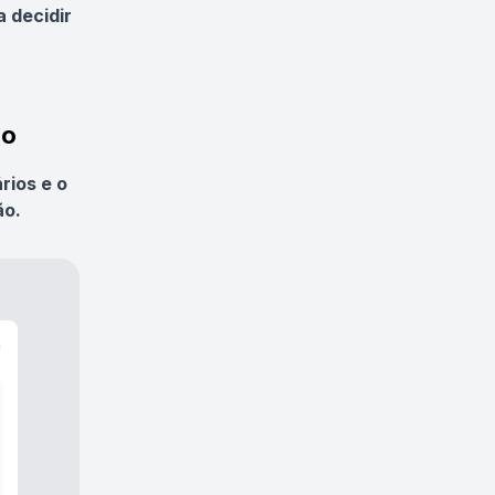
a decidir
do
rios e o
ão.