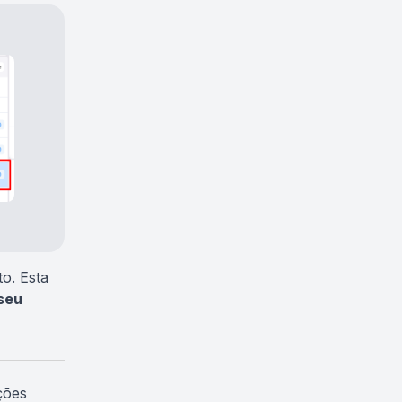
to. Esta
 seu
ções