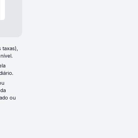
 taxas),
nível.
ela
iário.
ou
 da
hado ou