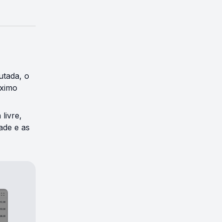
utada, o
óximo
livre,
ade e as