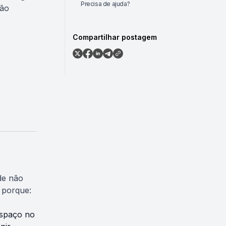
Precisa de ajuda?
são
Compartilhar postagem
de não
 porque:
espaço no