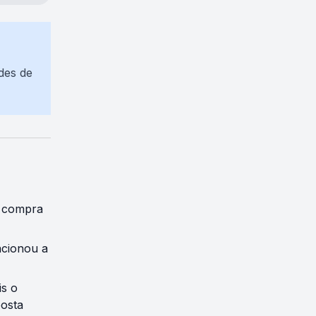
des de
e compra
acionou a
is o
osta