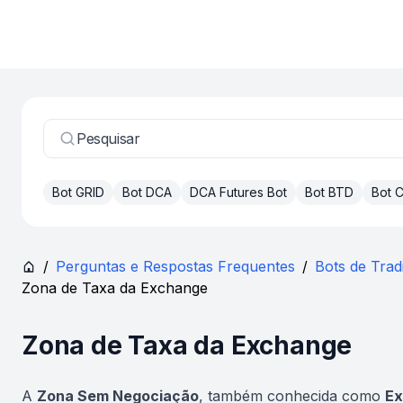
Pesquisar
Bot GRID
Bot DCA
DCA Futures Bot
Bot BTD
Bot
/
Perguntas e Respostas Frequentes
/
Bots de Trad
Zona de Taxa da Exchange
Zona de Taxa da Exchange
A
Zona Sem Negociação
, também conhecida como
Ex