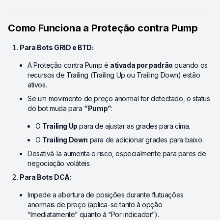
Como Funciona a Proteção contra Pump
Para Bots GRID e BTD:
A Proteção contra Pump é
ativada por padrão
quando os
recursos de Trailing (Trailing Up ou Trailing Down) estão
ativos.
Se um movimento de preço anormal for detectado, o status
do bot muda para
“Pump”
:
O
Trailing Up
para de ajustar as grades para cima.
O
Trailing Down
para de adicionar grades para baixo.
Desativá-la aumenta o risco, especialmente para pares de
negociação voláteis.
Para Bots DCA:
Impede a abertura de posições durante flutuações
anormais de preço (aplica-se tanto à opção
“Imediatamente” quanto à “Por indicador”).