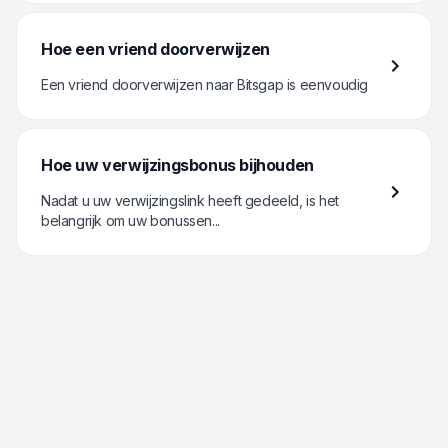
Hoe een vriend doorverwijzen
Een vriend doorverwijzen naar Bitsgap is eenvoudig
Hoe uw verwijzingsbonus bijhouden
Nadat u uw verwijzingslink heeft gedeeld, is het
belangrijk om uw bonussen...