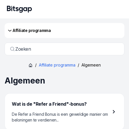
Affiliate programma
Zoeken
/
Affiliate programma
/
Algemeen
Algemeen
Wat is de "Refer a Friend"-bonus?
De Refer a Friend Bonus is een geweldige manier om
beloningen te verdienen...