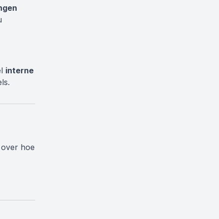
ngen
u
el
interne
ls.
 over hoe