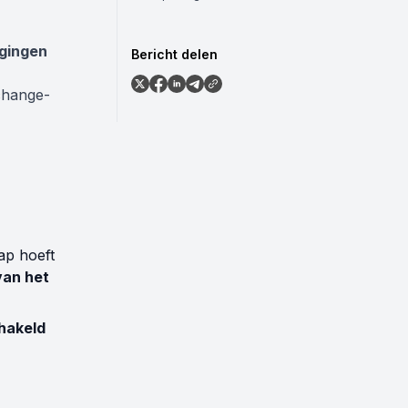
igingen
Bericht delen
change-
ap hoeft
van het
hakeld