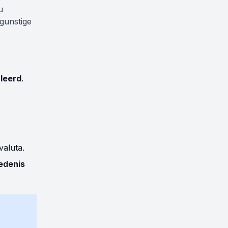
u
ngunstige
leerd
.
valuta.
edenis