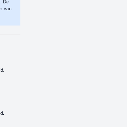
. De
en van
d.
d.