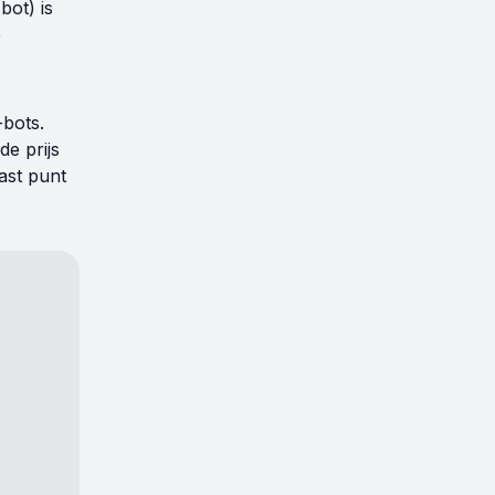
ot) is
e
bots.
e prijs
vast punt