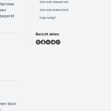
Voor een nieuwe bot:
 Hiermee
 een
Voor een actieve bot:
 beperkt
Hulp nodig?
Bericht delen
rmen door
u