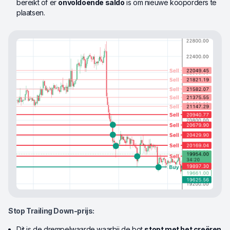
bereikt of er
onvoldoende saldo
is om nieuwe kooporders te
plaatsen.
Stop Trailing Down-prijs:
Dit is de drempelwaarde waarbij de bot
stopt met het creëren