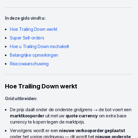
In deze gids vindt u:
Hoe Trailing Down werkt
Super Sell-orders
Hoe u Trailing Down inschakelt
Belangrijke opmerkingen
Risicowaarschuwing
Hoe Trailing Down werkt
Grid uitbreiden:
De prijs daalt onder de onderste gridgrens → de bot voert een
marktkooporder
uit met uw
quote currency
om extra base
currency te kopen tegen de marktprijs.
Vervolgens wordt er een
nieuwe verkooporder geplaatst
onder het vorige gridniveau — dit wordt het
nieuwe onderste